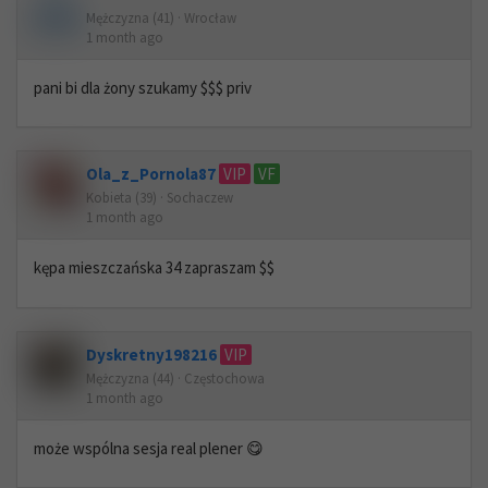
Mężczyzna (41) · Wrocław
1 month ago
pani bi dla żony szukamy $$$ priv
Ola_z_Pornola87
VIP
VF
Kobieta (39) · Sochaczew
1 month ago
kępa mieszczańska 34 zapraszam $$
Dyskretny198216
VIP
Mężczyzna (44) · Częstochowa
1 month ago
może wspólna sesja real plener 😋