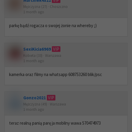
Marcinek4822
VIP
Mężczyzna (27) · Choszczno
1 month ago
parkę bądź rogacza o swojej żonie na whereby ;)
SexiKicia6969
VIP
Kobieta (33) · Warszawa
1 month ago
kamerka oraz filmy na whatsapp 608753260 blik/psc
Gonzo2021
VIP
Mężczyzna (49) · Warszawa
1 month ago
teraz realną panią parę ja mobilny wawa 570474973