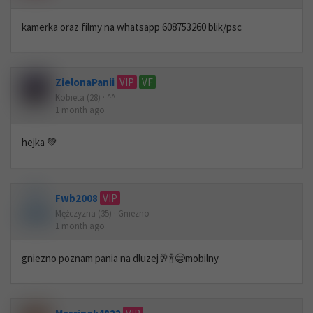
kamerka oraz filmy na whatsapp 608753260 blik/psc
ZielonaPanii
VIP
VF
Kobieta (28) · ^^
1 month ago
hejka 💚
Fwb2008
VIP
Mężczyzna (35) · Gniezno
1 month ago
gniezno poznam pania na dluzej🥂🍾😁mobilny