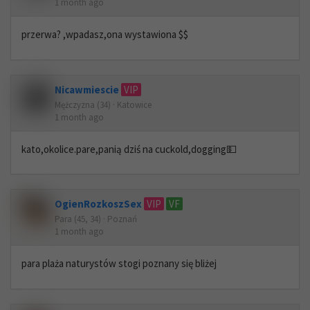
1 month ago
przerwa? ,wpadasz,ona wystawiona $$
Nicawmiescie
VIP
Mężczyzna (34) · Katowice
1 month ago
kato,okolice.pare,panią dziś na cuckold,dogging💵
OgienRozkoszSex
VIP
VF
Para (45, 34) · Poznań
1 month ago
para plaża naturystów stogi poznany się bliżej