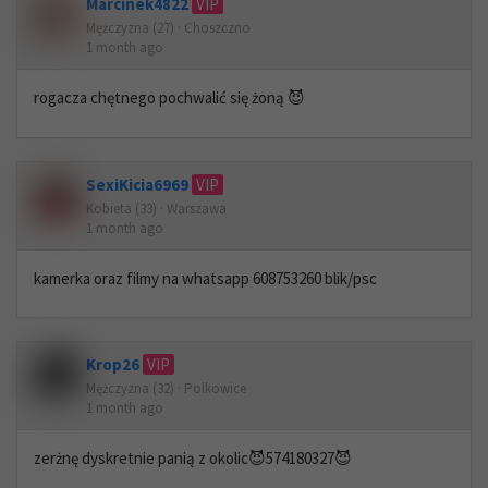
Marcinek4822
VIP
Mężczyzna (27) · Choszczno
1 month ago
rogacza chętnego pochwalić się żoną 😈
SexiKicia6969
VIP
Kobieta (33) · Warszawa
1 month ago
kamerka oraz filmy na whatsapp 608753260 blik/psc
Krop26
VIP
Mężczyzna (32) · Polkowice
1 month ago
zerżnę dyskretnie panią z okolic😈574180327😈