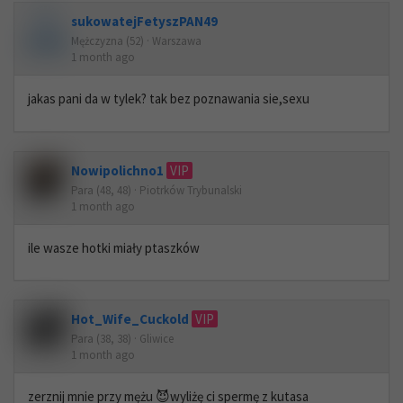
sukowatejFetyszPAN49
Mężczyzna (52) · Warszawa
1 month ago
jakas pani da w tylek? tak bez poznawania sie,sexu
Nowipolichno1
VIP
Para (48, 48) · Piotrków Trybunalski
1 month ago
ile wasze hotki miały ptaszków
Hot_Wife_Cuckold
VIP
Para (38, 38) · Gliwice
1 month ago
zerznij mnie przy mężu 😈wyliżę ci spermę z kutasa