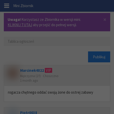
.
Mini Zbiornik
×
Uwaga!
Korzystasz ze Zbiornika w wersji mini.
KLIKNIJ TUTAJ
aby przejść do pełnej wersji.
Tablica ogłoszeń
Publikuj
Marcinek4822
VIP
Mężczyzna (27) · Choszczno
1 month ago
rogacza chętnego oddać swoją żone do ostrej zabawy
Piotr0038