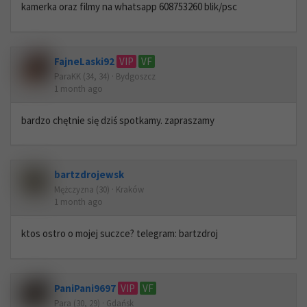
kamerka oraz filmy na whatsapp 608753260 blik/psc
FajneLaski92
VIP
VF
ParaKK (34, 34) · Bydgoszcz
1 month ago
bardzo chętnie się dziś spotkamy. zapraszamy
bartzdrojewsk
Mężczyzna (30) · Kraków
1 month ago
ktos ostro o mojej suczce? telegram: bartzdroj
PaniPani9697
VIP
VF
Para (30, 29) · Gdańsk