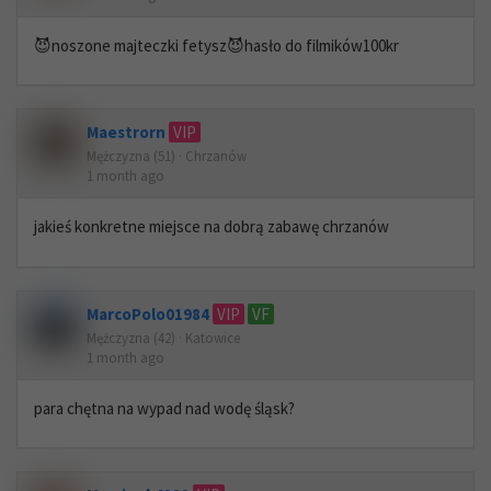
😈noszone majteczki fetysz😈hasło do filmików100kr
Maestrorn
VIP
Mężczyzna (51) · Chrzanów
1 month ago
jakieś konkretne miejsce na dobrą zabawę chrzanów
MarcoPolo01984
VIP
VF
Mężczyzna (42) · Katowice
1 month ago
para chętna na wypad nad wodę śląsk?