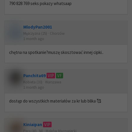
790 828 769 seks pokazy whatsaap
MlodyPan2001
Mężczyzna (25) · Chorzów
1 month ago
chętna na spotkanie?muszę skosztować innej cipki..
Panchita69
VIP
VF
Kobieta (33) · Warszawa
1 month ago
dostęp do wszystkich materiałów za kr lub blika 🥰
Kiniaipan
VIP
Para (40, 34) · Maków Mazowiecki