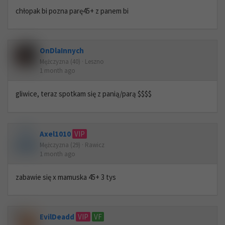
chłopak bi pozna parę45+ z panem bi
OnDlaInnych
Mężczyzna (40) · Leszno
1 month ago
gliwice, teraz spotkam się z panią/parą $$$$
Axel1010
VIP
Mężczyzna (29) · Rawicz
1 month ago
zabawie się x mamuska 45+ 3 tys
EvilDeadd
VIP
VF