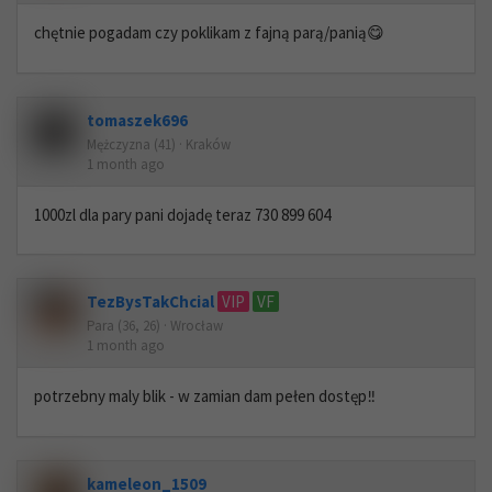
chętnie pogadam czy poklikam z fajną parą/panią😋
tomaszek696
Mężczyzna (41) · Kraków
1 month ago
1000zl dla pary pani dojadę teraz 730 899 604
TezBysTakChcial
VIP
VF
Para (36, 26) · Wrocław
1 month ago
potrzebny maly blik - w zamian dam pełen dostęp‼️
kameleon_1509