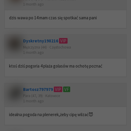
1 month ago
dzis wawa po 14 mam czas się spotkać sama pani
Dyskretny198216
VIP
Mężczyzna (44) · Częstochowa
1 month ago
ktoś dziś pogoria 4 plaża golasów ma ochotę poznać
Bartosz797979
VIP
VF
Para (47, 39) · Katowice
1 month ago
idealna pogoda na plenerek,żeby cipę wlizać😈