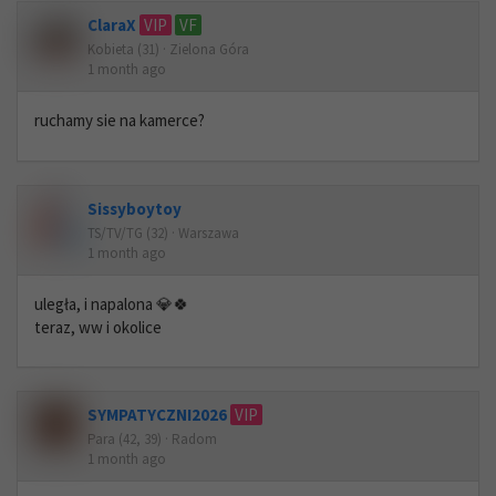
ClaraX
VIP
VF
Kobieta (31) · Zielona Góra
1 month ago
ruchamy sie na kamerce?
Sissyboytoy
TS/TV/TG (32) · Warszawa
1 month ago
uległa, i napalona 💎🍀
teraz, ww i okolice
SYMPATYCZNI2026
VIP
Para (42, 39) · Radom
1 month ago