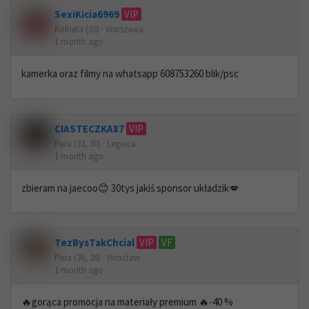
SexiKicia6969
VIP
Kobieta (33) · Warszawa
1 month ago
kamerka oraz filmy na whatsapp 608753260 blik/psc
CIASTECZKA87
VIP
Para (33, 30) · Legnica
1 month ago
zbieram na jaecoo😊 30tys jakiś sponsor układzik💋
TezBysTakChcial
VIP
VF
Para (36, 26) · Wrocław
1 month ago
🔥gorąca promocja na materiały premium 🔥-40 %