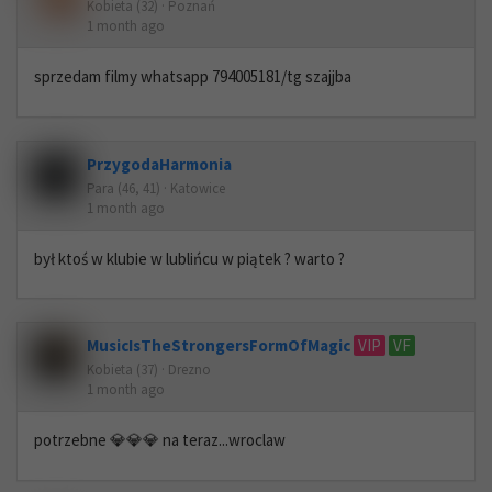
Kobieta (32) · Poznań
1 month ago
sprzedam filmy whatsapp 794005181/tg szajjba
PrzygodaHarmonia
Para (46, 41) · Katowice
1 month ago
był ktoś w klubie w lublińcu w piątek ? warto ?
MusicIsTheStrongersFormOfMagic
VIP
VF
Kobieta (37) · Drezno
1 month ago
potrzebne 💎💎💎 na teraz...wroclaw