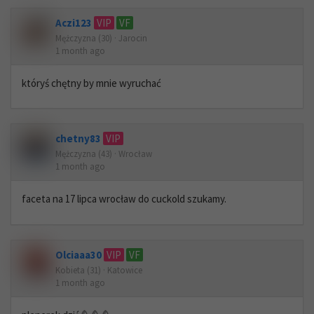
Aczi123
VIP
VF
Mężczyzna (30) · Jarocin
1 month ago
któryś chętny by mnie wyruchać
chetny83
VIP
Mężczyzna (43) · Wrocław
1 month ago
faceta na 17 lipca wrocław do cuckold szukamy.
Olciaaa30
VIP
VF
Kobieta (31) · Katowice
1 month ago