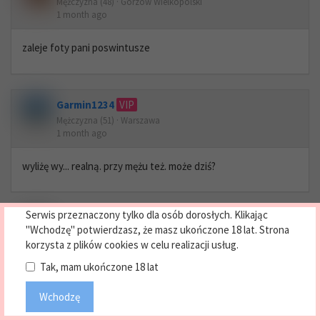
Mężczyzna (48) · Gorzów Wielkopolski
1 month ago
zaleje foty pani poswintusze
Garmin1234
VIP
Mężczyzna (51) · Warszawa
1 month ago
wyliżę wy... realną. przy mężu też. może dziś?
Serwis przeznaczony tylko dla osób dorosłych. Klikając
Arm29
VIP
"Wchodzę" potwierdzasz, że masz ukończone 18 lat. Strona
Mężczyzna (39) · Warszawa
korzysta z plików cookies w celu realizacji usług.
1 month ago
Tak, mam ukończone 18 lat
sam, mam hotel dam dużo 💰 dla kobieta na zabawach
Wchodzę