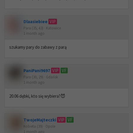
Dlaasiebiee
VIP
Para (35, 43) · Katowice
1 month ago
szukamy pary do zabawy z parą
PaniPani9697
VIP
VF
Para (30, 29) · Gdańsk
1 month ago
20.06 dębki, kto się wybiera?😈
TwojeMajteczki
VIP
VF
Kobieta (39) · Opole
1 month ago