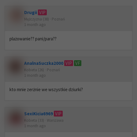
Drugii
VIP
Mężczyzna (38) · Poznań
1 month ago
plażowanie?? pani/para??
AnalnaSuczka2000
VIP
VF
Kobieta (26) · Poznań
1 month ago
kto mnie zerżnie we wszystkie dziurki?
SexiKicia6969
VIP
Kobieta (33) · Warszawa
1 month ago