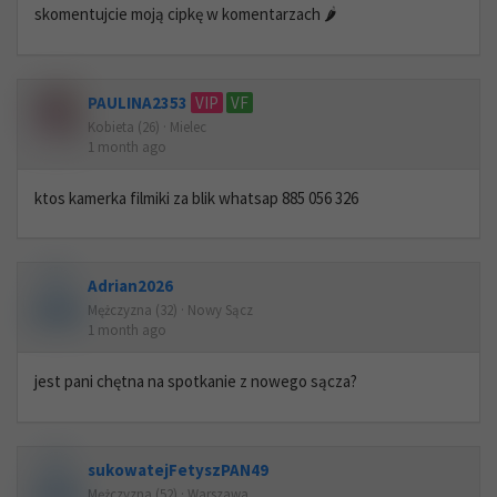
skomentujcie moją cipkę w komentarzach 🌶️
PAULINA2353
VIP
VF
Kobieta (26) · Mielec
1 month ago
ktos kamerka filmiki za blik whatsap 885 056 326
Adrian2026
Mężczyzna (32) · Nowy Sącz
1 month ago
jest pani chętna na spotkanie z nowego sącza?
sukowatejFetyszPAN49
Mężczyzna (52) · Warszawa