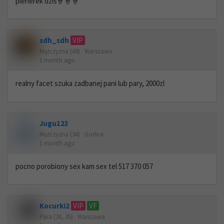
plenerek dziś🍦🍦🍦
sdh_sdh
VIP
Mężczyzna (49) · Warszawa
1 month ago
realny facet szuka zadbanej pani lub pary, 2000zl
Jugu123
Mężczyzna (34) · Gorlice
1 month ago
pocno porobiony sex kam sex tel 517 370 057
Kocurki2
VIP
VF
Para (34, 35) · Warszawa