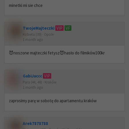
minetki mi sie chce
TwojeMajteczki
VIP
VF
Kobieta (39) · Opole
1 month ago
😈noszone majteczki fetysz😈hasło do filmików100kr
GabiJaccc
VIP
Para (44, 48) · Kraków
1 month ago
zaprosimy parę w sobotę do apartamentu kraków
Arek7878788