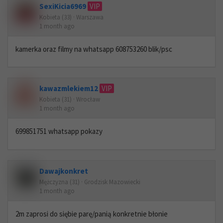
SexiKicia6969
VIP
Kobieta (33) · Warszawa
1 month ago
kamerka oraz filmy na whatsapp 608753260 blik/psc
kawazmlekiem12
VIP
Kobieta (31) · Wrocław
1 month ago
699851751 whatsapp pokazy
Dawajkonkret
Mężczyzna (31) · Grodzisk Mazowiecki
1 month ago
2m zaprosi do siębie parę/panią konkretnie błonie