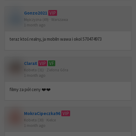
Gonzo2021
VIP
Mężczyzna (49) · Warszawa
1 month ago
teraz ktoś realny, ja mobiln wawa i okol 570474973
ClaraX
VIP
VF
Kobieta (31) · Zielona Góra
1 month ago
filmy za pół ceny ❤️❤️
MokraCipeczka96
VIP
Kobieta (30) · Kielce
1 month ago