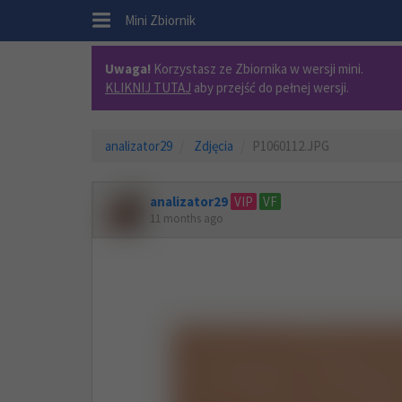
.
Mini Zbiornik
Uwaga!
Korzystasz ze Zbiornika w wersji mini.
KLIKNIJ TUTAJ
aby przejść do pełnej wersji.
analizator29
Zdjęcia
P1060112.JPG
analizator29
VIP
VF
11 months ago