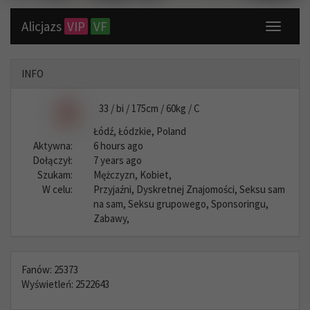
Alicjazs
VIP
VF
Toggle
navigati
INFO
33 / bi / 175cm / 60kg / C
Łódź, Łódzkie, Poland
Aktywna:
6 hours ago
Dołączył:
7 years ago
Szukam:
Mężczyzn, Kobiet,
W celu:
Przyjaźni, Dyskretnej Znajomości, Seksu sam
na sam, Seksu grupowego, Sponsoringu,
Zabawy,
Fanów: 25373
Wyświetleń: 2522643