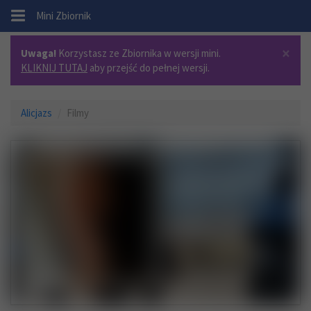
.
Mini Zbiornik
×
Uwaga!
Korzystasz ze Zbiornika w wersji mini.
KLIKNIJ TUTAJ
aby przejść do pełnej wersji.
Alicjazs
Filmy