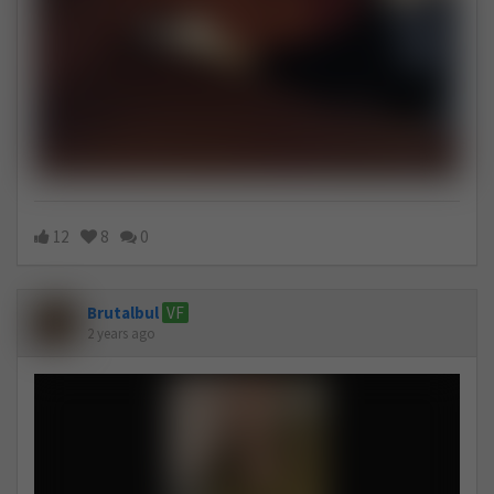
12
8
0
Brutalbul
VF
2 years ago