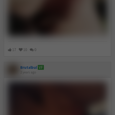
17
10
0
Brutalbul
VF
2 years ago