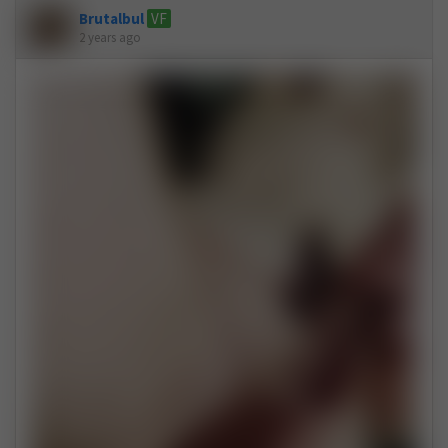
Brutalbul
VF
2 years ago