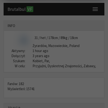
Brutalbul
VF
Toggle
navigati
INFO
31 / het / 178cm / 89kg / 18cm
Żyrardów, Mazowieckie, Poland
Aktywny:
1 hour ago
Dołączył:
3 years ago
Szukam:
Kobiet, Par,
W celu:
Przyjaźni, Dyskretnej Znajomości, Zabawy,
Fanów: 182
Wyświetleń: 15741