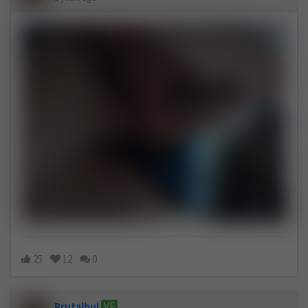
25
12
0
Brutalbul
VF