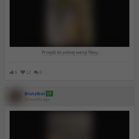
Przejdź do pełnej wersji filmu
6
12
0
Brutalbul
VF
10 months ago