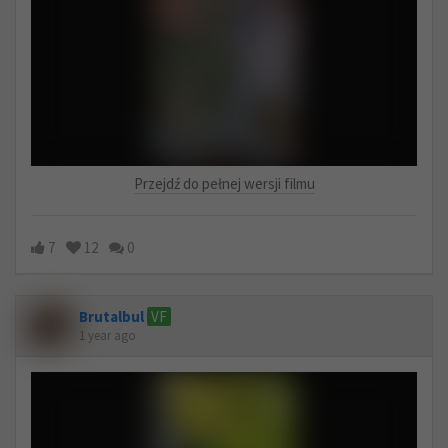
Przejdź do pełnej wersji filmu
7
12
0
Brutalbul
VF
1 year ago