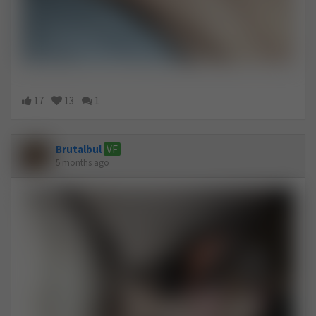
17
13
1
Brutalbul
VF
5 months ago