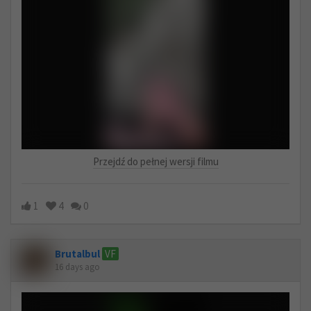
Przejdź do pełnej wersji filmu
1
4
0
Brutalbul
VF
16 days ago