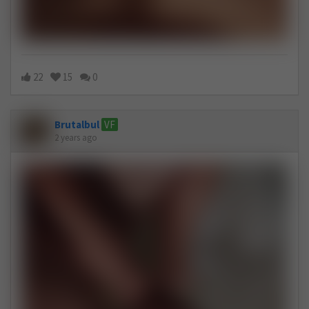
22
15
0
Brutalbul
VF
2 years ago