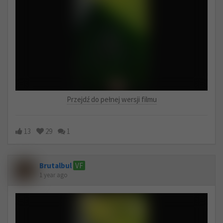
Przejdź do pełnej wersji filmu
13
29
1
Brutalbul
VF
1 year ago