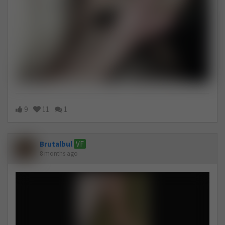
9
11
1
Brutalbul
VF
8 months ago