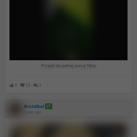
Przejdź do pełnej wersji filmu
9
10
3
Brutalbul
VF
1 year ago