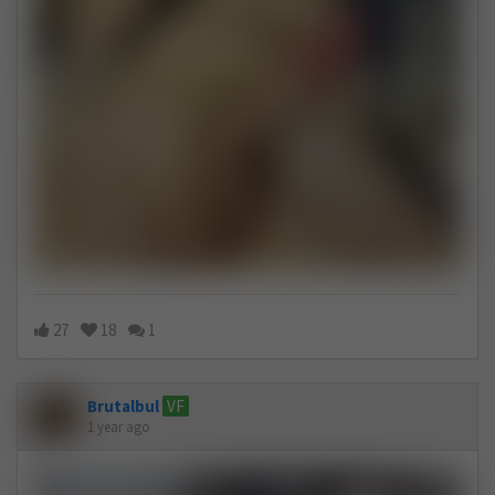
27
18
1
Brutalbul
VF
1 year ago