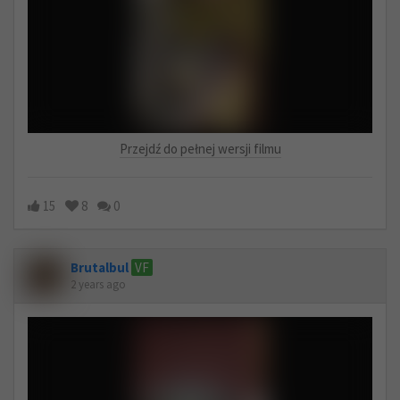
Przejdź do pełnej wersji filmu
15
8
0
Brutalbul
VF
2 years ago