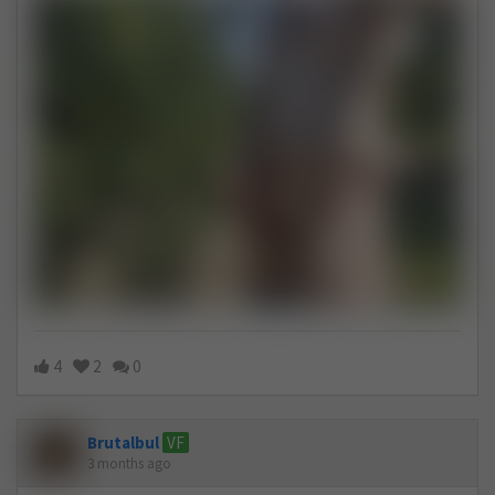
4
2
0
Brutalbul
VF
3 months ago