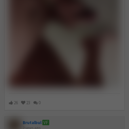
26
23
0
Brutalbul
VF
2 years ago