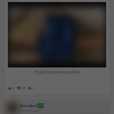
Przejdź do pełnej wersji filmu
9
18
1
Brutalbul
VF
4 months ago