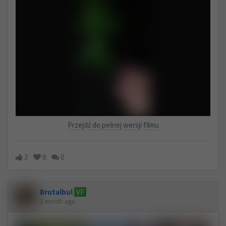
Przejdź do pełnej wersji filmu
3
8
0
Brutalbul
VF
1 month ago