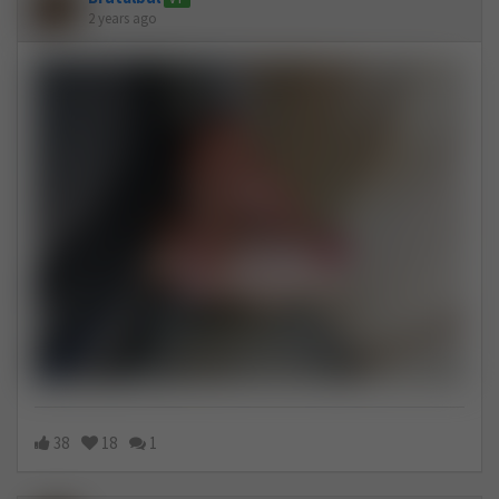
2 years ago
38
18
1