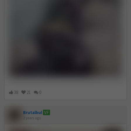
38
21
0
Brutalbul
VF
2 years ago