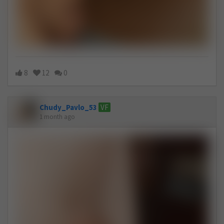
8
12
0
Chudy_Pavlo_53
VF
1 month ago