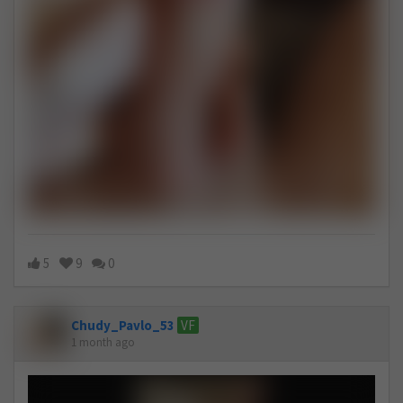
5
9
0
Chudy_Pavlo_53
VF
1 month ago