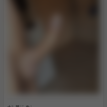
9
17
1