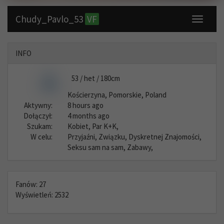
Chudy_Pavlo_53
VF
Toggle
navigati
INFO
53 / het / 180cm
Kościerzyna, Pomorskie, Poland
Aktywny:
8 hours ago
Dołączył:
4 months ago
Szukam:
Kobiet, Par K+K,
W celu:
Przyjaźni, Związku, Dyskretnej Znajomości,
Seksu sam na sam, Zabawy,
Fanów: 27
Wyświetleń: 2532