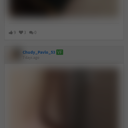
9
3
0
Chudy_Pavlo_53
VF
7 days ago