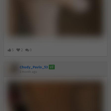
5
2
0
Chudy_Pavlo_53
VF
1 month ago