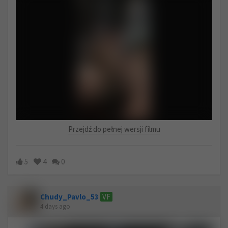
Przejdź do pełnej wersji filmu
5
4
0
Chudy_Pavlo_53
VF
4 days ago