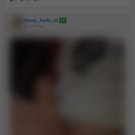
Chudy_Pavlo_53
VF
1 month ago