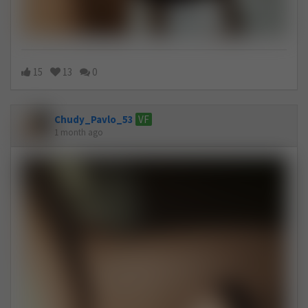
15
13
0
Chudy_Pavlo_53
VF
1 month ago