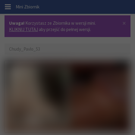
.
Mini Zbiornik
×
Uwaga!
Korzystasz ze Zbiornika w wersji mini.
KLIKNIJ TUTAJ
aby przejść do pełnej wersji.
Chudy_Pavlo_53