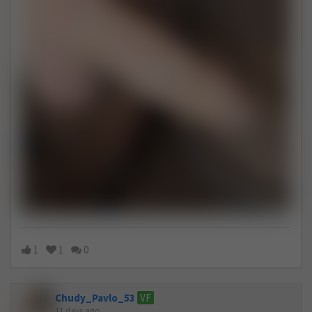
1
1
0
Chudy_Pavlo_53
VF
11 days ago