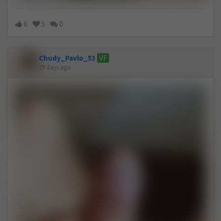
6
5
0
Chudy_Pavlo_53
VF
29 days ago