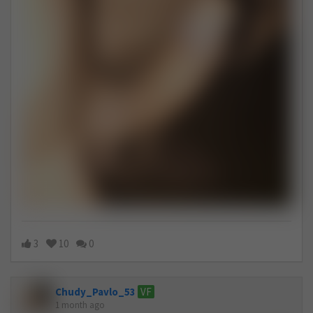
3
10
0
Chudy_Pavlo_53
VF
1 month ago