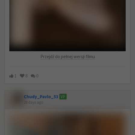
Przejdź do pełnej wersji filmu
1
8
0
Chudy_Pavlo_53
VF
28 days ago