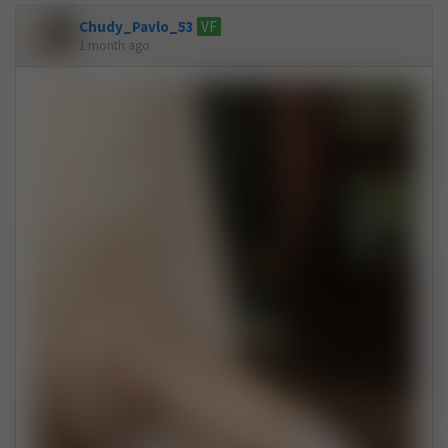
Chudy_Pavlo_53
VF
1 month ago