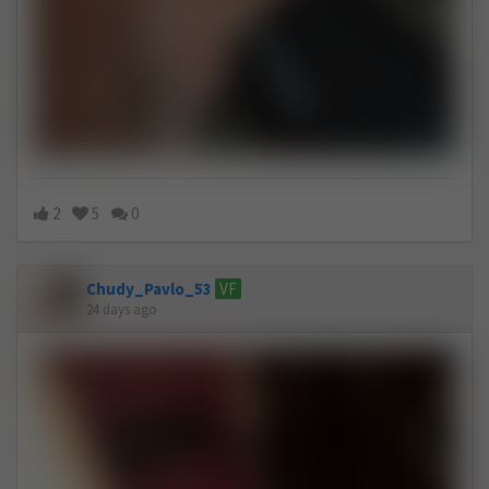
2
5
0
Chudy_Pavlo_53
VF
24 days ago