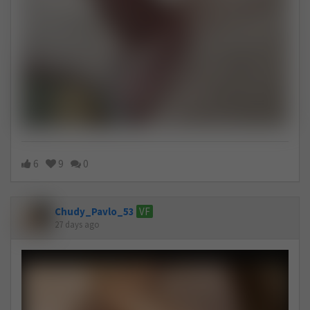
6
9
0
Chudy_Pavlo_53
VF
27 days ago