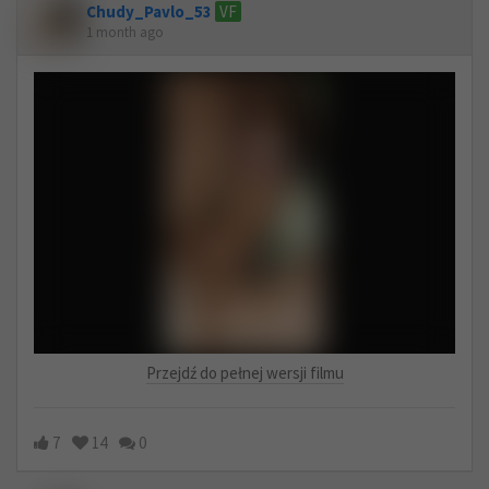
Chudy_Pavlo_53
VF
1 month ago
Przejdź do pełnej wersji filmu
7
14
0