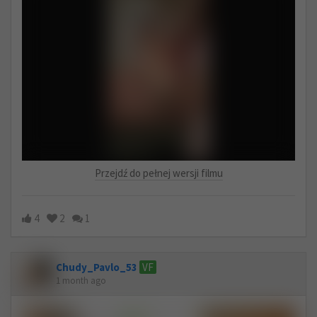
Przejdź do pełnej wersji filmu
4
2
1
Chudy_Pavlo_53
VF
1 month ago