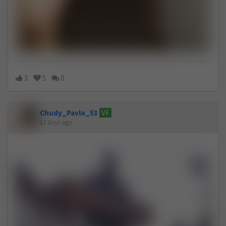
3
5
0
Chudy_Pavlo_53
VF
17 days ago