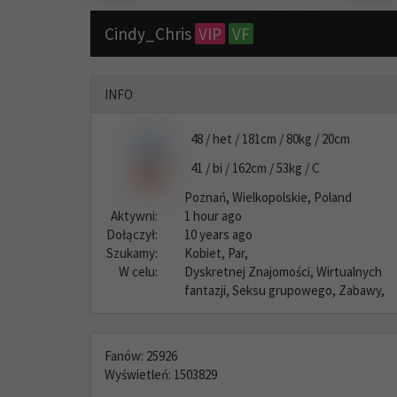
Cindy_Chris
VIP
VF
INFO
48 / het / 181cm / 80kg / 20cm
41 / bi / 162cm / 53kg / C
Poznań, Wielkopolskie, Poland
Aktywni:
1 hour ago
Dołączył:
10 years ago
Szukamy:
Kobiet, Par,
W celu:
Dyskretnej Znajomości, Wirtualnych
fantazji, Seksu grupowego, Zabawy,
Fanów: 25926
Wyświetleń: 1503829