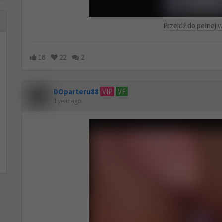
Przejdź do pełnej w
18
22
2
DOparteru88
VIP
VF
1 year ago