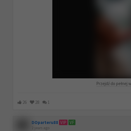
Przejdź do pełnej w
26
28
1
DOparteru88
VIP
VF
2 years ago