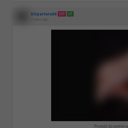
DOparteru88
VIP
VF
2 years ago
Przejdź do pełnej w