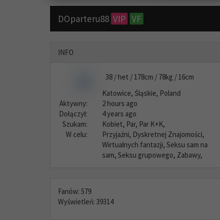
DOparteru88
VIP
VF
INFO
38 / het / 178cm / 78kg / 16cm
Katowice, Śląskie, Poland
Aktywny:
2 hours ago
Dołączył:
4 years ago
Szukam:
Kobiet, Par, Par K+K,
W celu:
Przyjaźni, Dyskretnej Znajomości,
Wirtualnych fantazji, Seksu sam na
sam, Seksu grupowego, Zabawy,
Fanów: 579
Wyświetleń: 39314