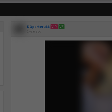
DOparteru88
VIP
VF
1 year ago