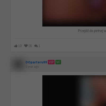
Przejdź do pełnej w
10
16
1
DOparteru88
VIP
VF
1 year ago