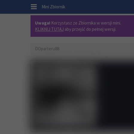
.
Mini Zbiornik
Uwaga!
Korzystasz ze Zbiornika w wersji mini.
KLIKNIJ TUTAJ
aby przejść do pełnej wersji.
DOparteru88