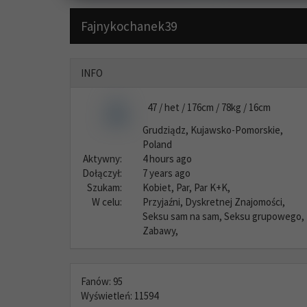
Fajnykochanek39
INFO
47 / het / 176cm / 78kg / 16cm
Grudziądz, Kujawsko-Pomorskie,
Poland
Aktywny:
4 hours ago
Dołączył:
7 years ago
Szukam:
Kobiet, Par, Par K+K,
W celu:
Przyjaźni, Dyskretnej Znajomości,
Seksu sam na sam, Seksu grupowego,
Zabawy,
Fanów: 95
Wyświetleń: 11594