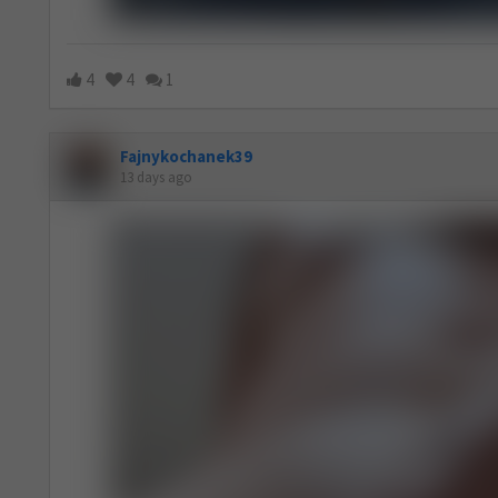
4
4
1
Fajnykochanek39
13 days ago