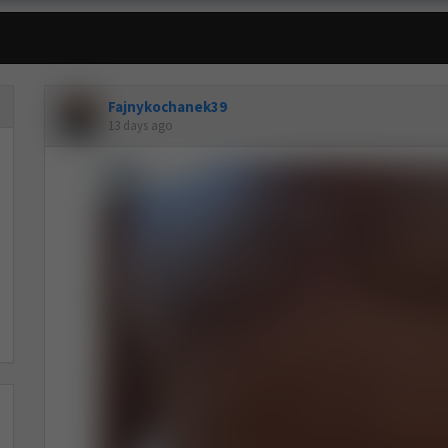
Fajnykochanek39
13 days ago