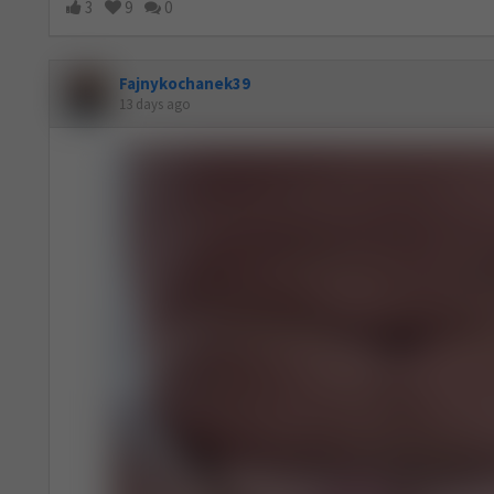
3
9
0
Fajnykochanek39
13 days ago