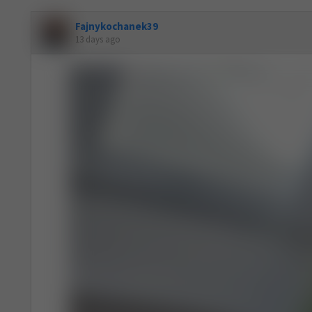
Fajnykochanek39
13 days ago