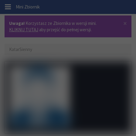
.
Mini Zbiornik
×
Uwaga!
Korzystasz ze Zbiornika w wersji mini.
KLIKNIJ TUTAJ
aby przejść do pełnej wersji.
KatarSienny