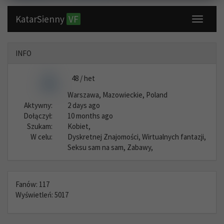
KatarSienny
VF
Toggle
navigati
INFO
48 / het
Warszawa, Mazowieckie, Poland
Aktywny:
2 days ago
Dołączył:
10 months ago
Szukam:
Kobiet,
W celu:
Dyskretnej Znajomości, Wirtualnych fantazji,
Seksu sam na sam, Zabawy,
Fanów: 117
Wyświetleń: 5017