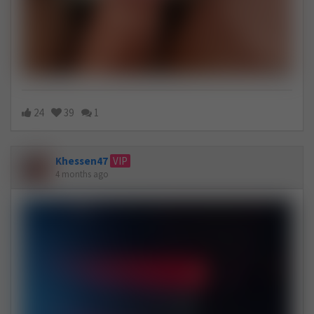
24
39
1
Khessen47
VIP
4 months ago