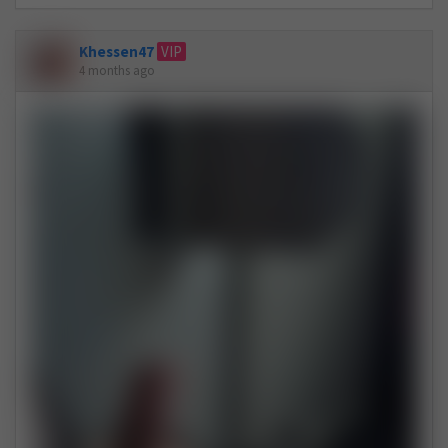
Khessen47
VIP
4 months ago