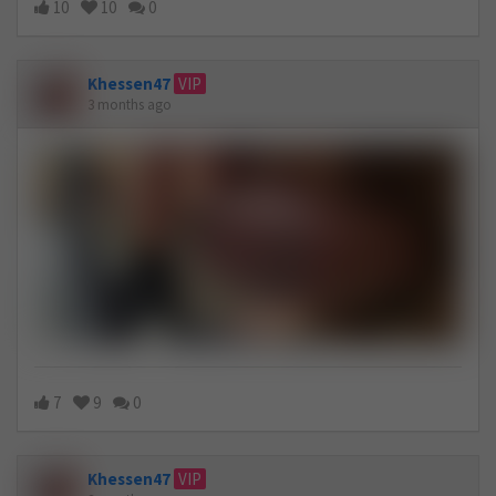
10
10
0
Khessen47
VIP
3 months ago
7
9
0
Khessen47
VIP