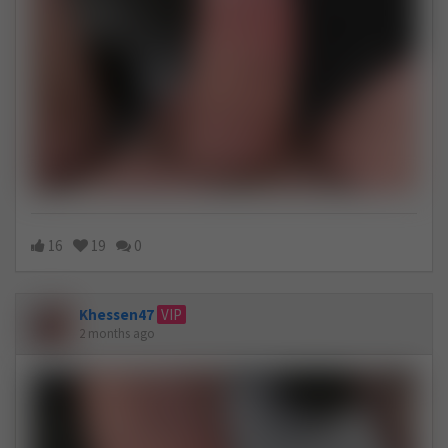
16
19
0
Khessen47
VIP
2 months ago