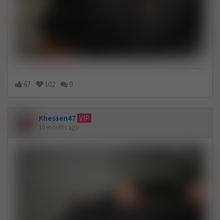
67
102
9
Khessen47
VIP
10 months ago