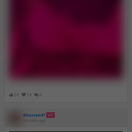
14
14
0
Khessen47
VIP
8 months ago