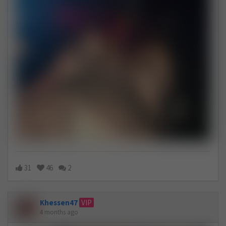
31
46
2
Khessen47
VIP
4 months ago