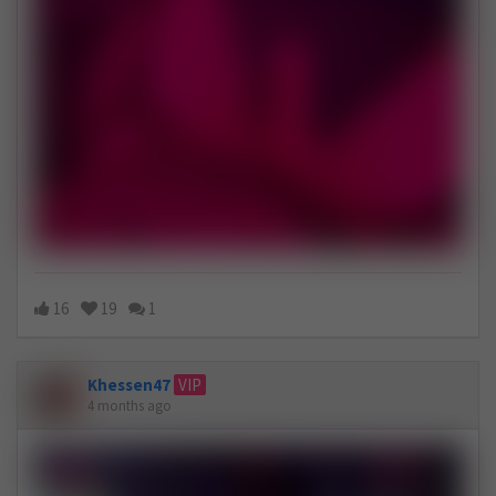
16
19
1
Khessen47
VIP
4 months ago