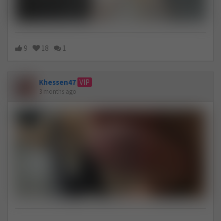
9
18
1
Khessen47
VIP
3 months ago