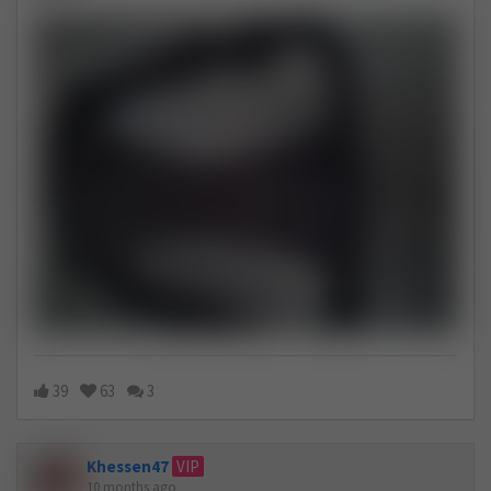
39
63
3
Khessen47
VIP
10 months ago