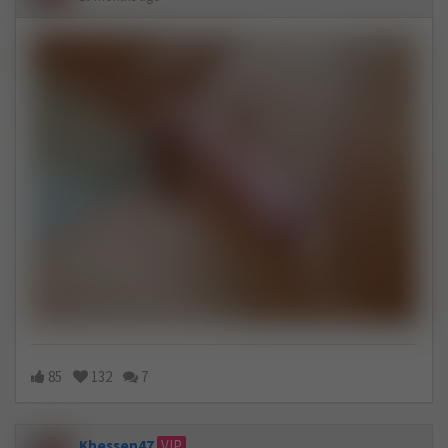
85
132
7
Khessen47
VIP