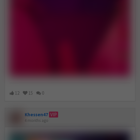
12
15
0
Khessen47
VIP
4 months ago