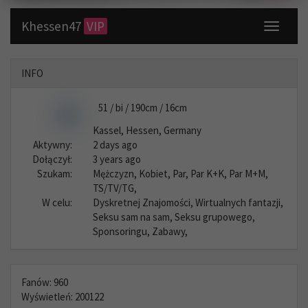
Khessen47
VIP
Toggle
navigati
INFO
51 / bi / 190cm / 16cm
Kassel, Hessen, Germany
Aktywny:
2 days ago
Dołączył:
3 years ago
Szukam:
Mężczyzn, Kobiet, Par, Par K+K, Par M+M,
TS/TV/TG,
W celu:
Dyskretnej Znajomości, Wirtualnych fantazji,
Seksu sam na sam, Seksu grupowego,
Sponsoringu, Zabawy,
Fanów: 960
Wyświetleń: 200122