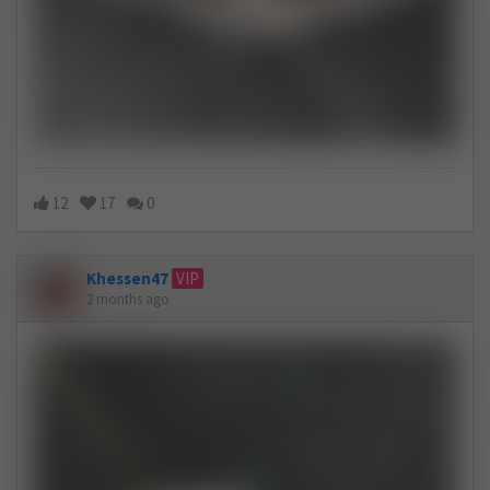
12
17
0
Khessen47
VIP
2 months ago