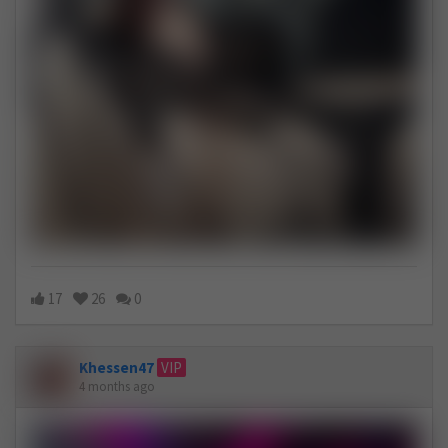
17
26
0
Khessen47
VIP
4 months ago