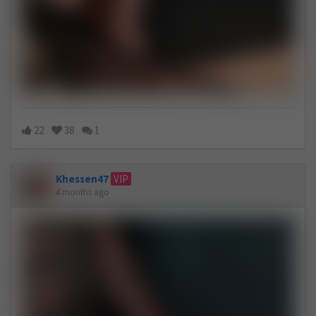
22
38
1
Khessen47
VIP
4 months ago