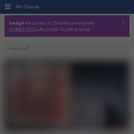
.
Mini Zbiornik
×
Uwaga!
Korzystasz ze Zbiornika w wersji mini.
KLIKNIJ TUTAJ
aby przejść do pełnej wersji.
Khessen47