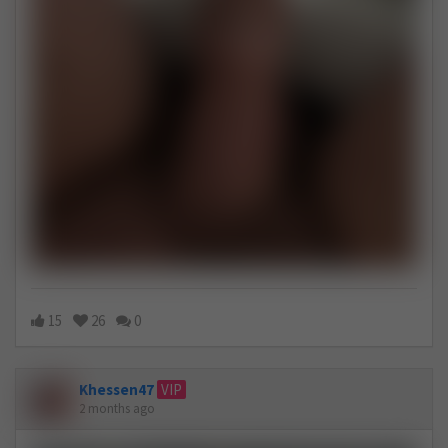
15
26
0
Khessen47
VIP
2 months ago