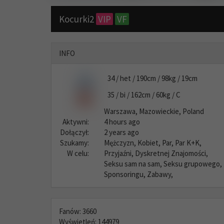
Kocurki2
VIP
VF
INFO
34 / het / 190cm / 98kg / 19cm
35 / bi / 162cm / 60kg / C
Warszawa, Mazowieckie, Poland
Aktywni:
4 hours ago
Dołączył:
2 years ago
Szukamy:
Mężczyzn, Kobiet, Par, Par K+K,
W celu:
Przyjaźni, Dyskretnej Znajomości,
Seksu sam na sam, Seksu grupowego,
Sponsoringu, Zabawy,
Fanów: 3660
Wyświetleń: 144979