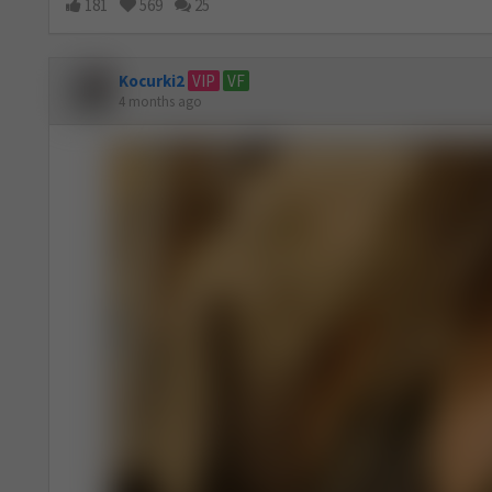
181
569
25
Kocurki2
VIP
VF
4 months ago