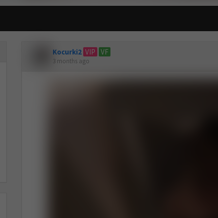
Kocurki2
VIP
VF
3 months ago