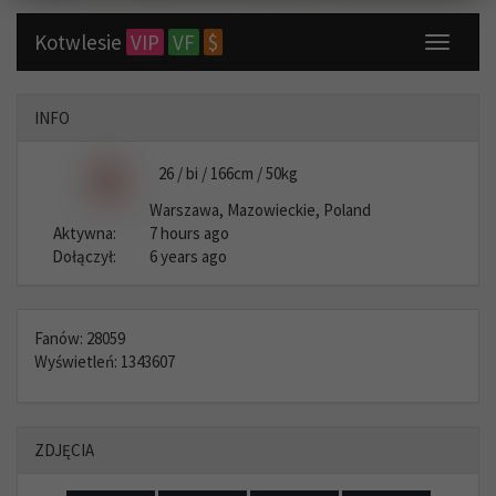
Kotwlesie
VIP
VF
$
Toggle
navigati
INFO
26 / bi / 166cm / 50kg
Warszawa, Mazowieckie, Poland
Aktywna:
7 hours ago
Dołączył:
6 years ago
Fanów: 28059
Wyświetleń: 1343607
ZDJĘCIA