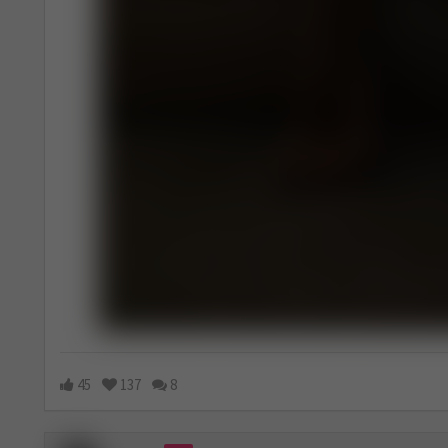
45
137
8