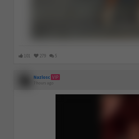
101
279
5
Nazlosc
VIP
7 hours ago