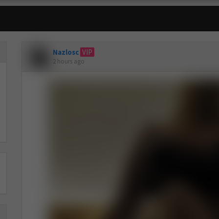
Nazlosc
VIP
2 hours ago