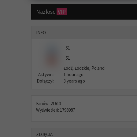
Nazlosc
VIP
INFO
51
51
Łódź, Łódzkie, Poland
Aktywni:
1 hour ago
Dołączył:
3 years ago
Fanów: 21613
Wyświetleń: 1798987
ZDJĘCIA