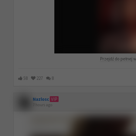
Przejdź do pełnej w
58
227
8
Nazlosc
VIP
7 hours ago