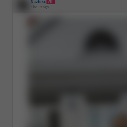
Nazlosc
VIP
5 hours ago