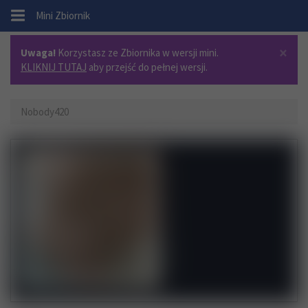
.
Mini Zbiornik
×
Uwaga!
Korzystasz ze Zbiornika w wersji mini.
KLIKNIJ TUTAJ
aby przejść do pełnej wersji.
Nobody420