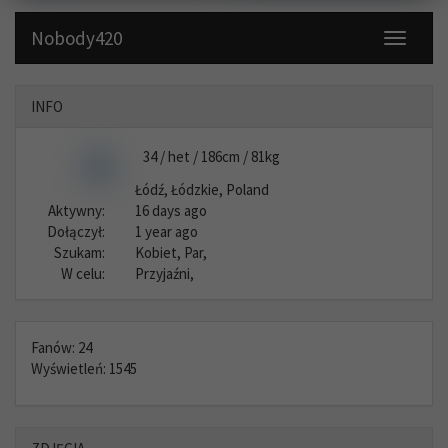
Nobody420
Toggle
navigati
INFO
34 / het / 186cm / 81kg
Łódź, Łódzkie, Poland
Aktywny:
16 days ago
Dołączył:
1 year ago
Szukam:
Kobiet, Par,
W celu:
Przyjaźni,
Fanów: 24
Wyświetleń: 1545