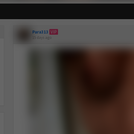
Para313
VIP
15 days ago