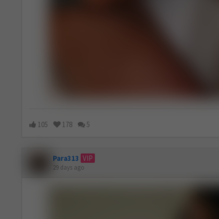
105
178
5
Para313
VIP
29 days ago