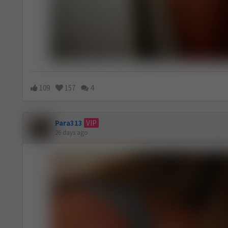
109
157
4
Para313
VIP
26 days ago