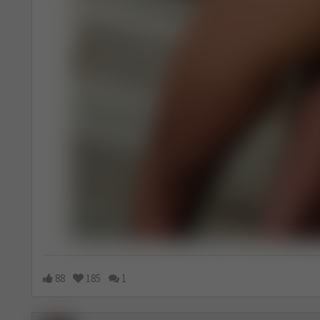
88
185
1