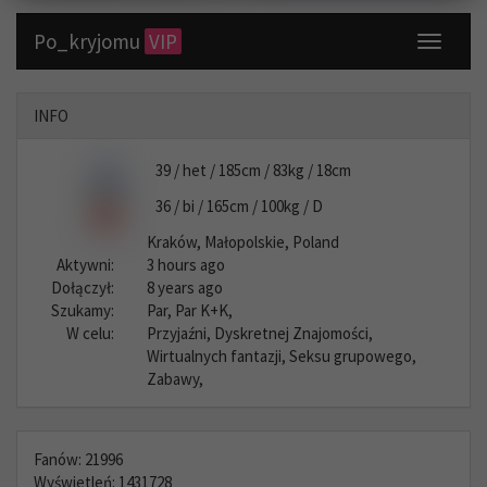
Po_kryjomu
VIP
Toggle
navigati
INFO
39 / het / 185cm / 83kg / 18cm
36 / bi / 165cm / 100kg / D
Kraków, Małopolskie, Poland
Aktywni:
3 hours ago
Dołączył:
8 years ago
Szukamy:
Par, Par K+K,
W celu:
Przyjaźni, Dyskretnej Znajomości,
Wirtualnych fantazji, Seksu grupowego,
Zabawy,
Fanów: 21996
Wyświetleń: 1431728