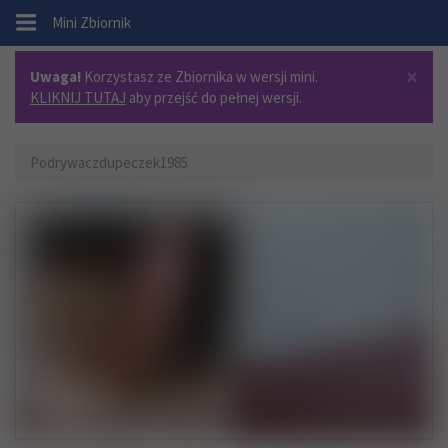
.
Mini Zbiornik
×
Uwaga!
Korzystasz ze Zbiornika w wersji mini.
KLIKNIJ TUTAJ
aby przejść do pełnej wersji.
Podrywaczdupeczek1985