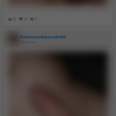
55
33
0
Podrywaczdupeczek1985
5 years ago