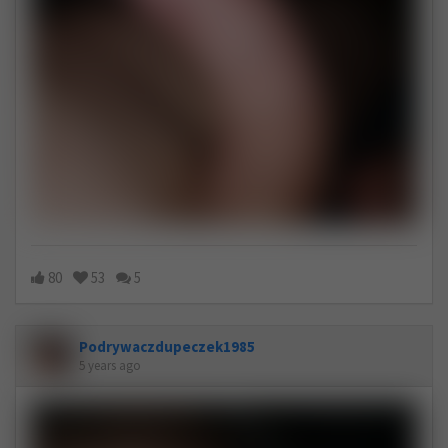
80
53
5
Podrywaczdupeczek1985
5 years ago