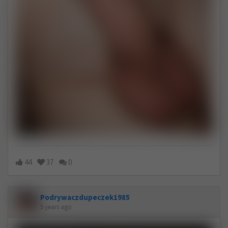
44
37
0
Podrywaczdupeczek1985
5 years ago