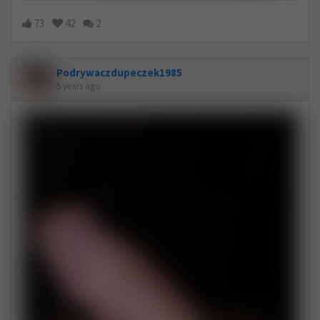
73
42
2
Podrywaczdupeczek1985
5 years ago