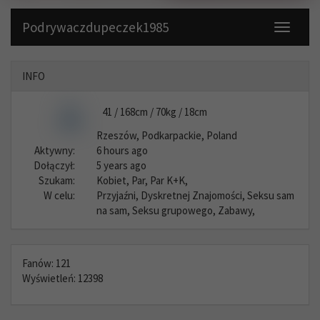
Podrywaczdupeczek1985
Toggle
navigati
INFO
41 / 168cm / 70kg / 18cm
Rzeszów, Podkarpackie, Poland
Aktywny:
6 hours ago
Dołączył:
5 years ago
Szukam:
Kobiet, Par, Par K+K,
W celu:
Przyjaźni, Dyskretnej Znajomości, Seksu sam
na sam, Seksu grupowego, Zabawy,
Fanów: 121
Wyświetleń: 12398