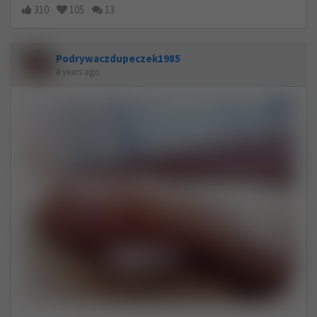
310
105
13
Podrywaczdupeczek1985
4 years ago