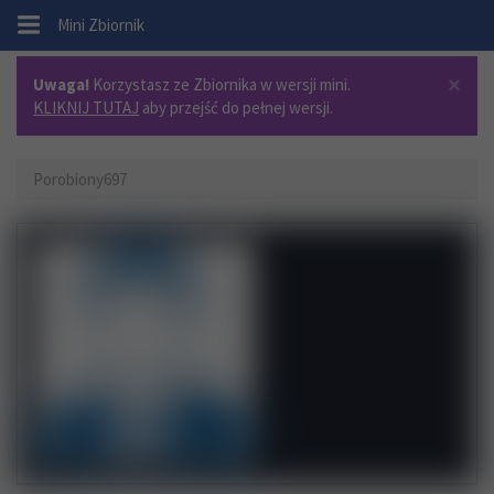
.
Mini Zbiornik
×
Uwaga!
Korzystasz ze Zbiornika w wersji mini.
KLIKNIJ TUTAJ
aby przejść do pełnej wersji.
Porobiony697