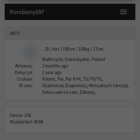
Porobiony697
Toggle
navigati
INFO
25 / het / 185cm / 105kg / 17cm
Wałbrzych, Dolnośląskie, Poland
Aktywny:
2 months ago
Dołączył:
1 year ago
Szukam:
Kobiet, Par, Par K+K, TS/TV/TG,
W celu:
Dyskretnej Znajomości, Wirtualnych fantazji,
Seksu sam na sam, Zabawy,
Fanów: 156
Wyświetleń: 8168