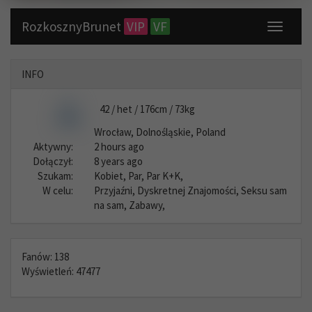
RozkosznyBrunet
VIP
VF
Toggle
navigati
INFO
42 / het / 176cm / 73kg
Wrocław, Dolnośląskie, Poland
Aktywny:
2 hours ago
Dołączył:
8 years ago
Szukam:
Kobiet, Par, Par K+K,
W celu:
Przyjaźni, Dyskretnej Znajomości, Seksu sam
na sam, Zabawy,
Fanów: 138
Wyświetleń: 47477