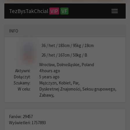
TezBysTakChcial
VIP
VF
Toggle
navigati
INFO
36 / het / 183cm / 95kg / 18cm
26 / het / 167cm / 50kg / B
Wrocław, Dolnośląskie, Poland
Aktywni:
4 hours ago
Dołączył:
5 years ago
Szukamy:
Mężczyzn, Kobiet, Par,
W celu:
Dyskretnej Znajomości, Seksu grupowego,
Zabawy,
Fanów: 29457
Wyświetleń: 1757893