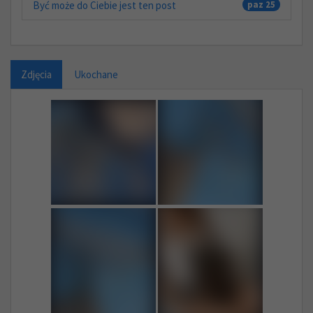
Być może do Ciebie jest ten post
paz 25
Zdjęcia
Ukochane