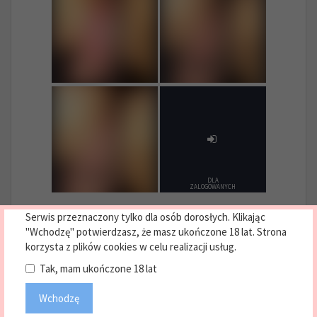
DLA
ZALOGOWANYCH
Serwis przeznaczony tylko dla osób dorosłych. Klikając
"Wchodzę" potwierdzasz, że masz ukończone 18 lat. Strona
« Previous
1
2
3
…
25
Next »
korzysta z plików cookies w celu realizacji usług.
Tak, mam ukończone 18 lat
Wchodzę