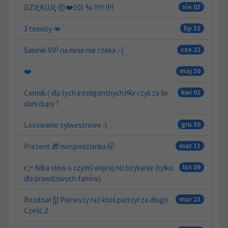
DZIĘKUJĘ 🤯❤️101 % !!!!! !!!!
sie 03
3 tematy 💋
lip 31
Salonik VIP na mnie nie czeka :-[
cze 22
❤️
maj 30
Cennik ( dla tych inteligentnych)👓 czyli za ile
kwi 01
dam dupy ?
Losowanie sylwestrowe :)
gru 30
Prezent 🎁 niespodzianka 🤭
mar 11
👉 Kilka słów o czymś więcej niż bzykanie (tylko
lut 09
dla prawdziwych fanów)
Rozdział ||| Pierwszy raz ktoś patrzył za długo
mar 23
Cześć 2