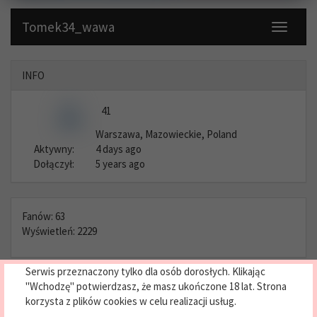
Tomek34_wawa
Toggle
navigati
INFO
41
Warszawa, Mazowieckie, Poland
Aktywny:
4 days ago
Dołączył:
5 years ago
Fanów: 63
Wyświetleń: 2229
Serwis przeznaczony tylko dla osób dorosłych. Klikając
"Wchodzę" potwierdzasz, że masz ukończone 18 lat. Strona
ZDJĘCIA
korzysta z plików cookies w celu realizacji usług.