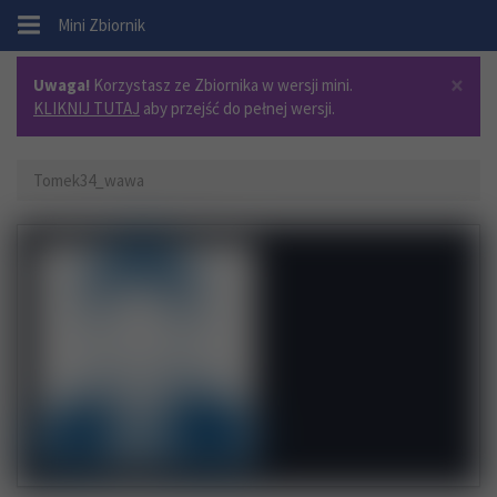
.
Mini Zbiornik
×
Uwaga!
Korzystasz ze Zbiornika w wersji mini.
KLIKNIJ TUTAJ
aby przejść do pełnej wersji.
Tomek34_wawa