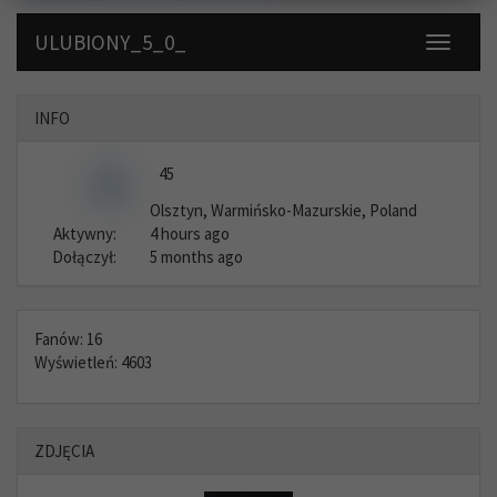
ULUBIONY_5_0_
Toggle
navigati
INFO
45
Olsztyn, Warmińsko-Mazurskie, Poland
Aktywny:
4 hours ago
Dołączył:
5 months ago
Fanów: 16
Wyświetleń: 4603
ZDJĘCIA