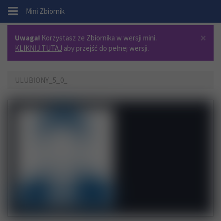
.
Mini Zbiornik
×
Uwaga!
Korzystasz ze Zbiornika w wersji mini.
KLIKNIJ TUTAJ
aby przejść do pełnej wersji.
ULUBIONY_5_0_