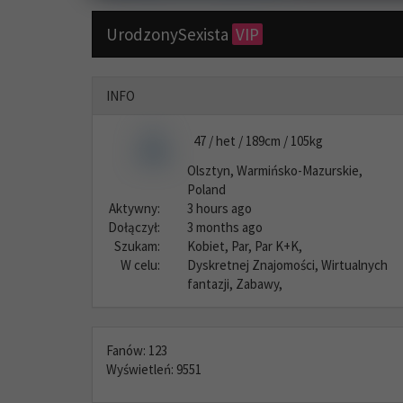
UrodzonySexista
VIP
INFO
47 / het / 189cm / 105kg
Olsztyn, Warmińsko-Mazurskie,
Poland
Aktywny:
3 hours ago
Dołączył:
3 months ago
Szukam:
Kobiet, Par, Par K+K,
W celu:
Dyskretnej Znajomości, Wirtualnych
fantazji, Zabawy,
Fanów: 123
Wyświetleń: 9551