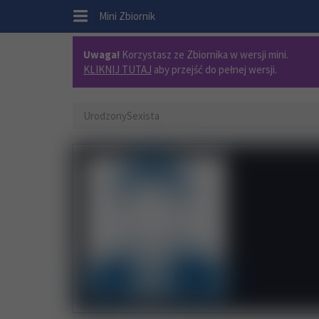
.
Mini Zbiornik
Uwaga!
Korzystasz ze Zbiornika w wersji mini.
KLIKNIJ TUTAJ
aby przejść do pełnej wersji.
UrodzonySexista