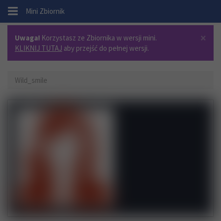
.
Mini Zbiornik
×
Uwaga!
Korzystasz ze Zbiornika w wersji mini.
KLIKNIJ TUTAJ
aby przejść do pełnej wersji.
Wild_smile