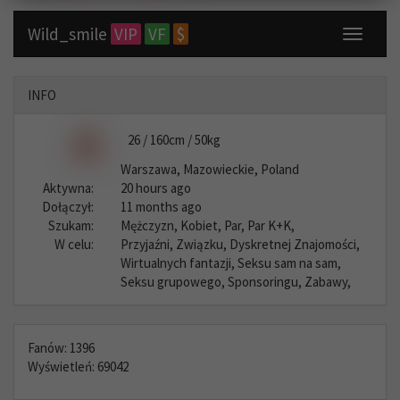
Wild_smile
VIP
VF
$
Toggle
navigati
INFO
26 / 160cm / 50kg
Warszawa, Mazowieckie, Poland
Aktywna:
20 hours ago
Dołączył:
11 months ago
Szukam:
Mężczyzn, Kobiet, Par, Par K+K,
W celu:
Przyjaźni, Związku, Dyskretnej Znajomości,
Wirtualnych fantazji, Seksu sam na sam,
Seksu grupowego, Sponsoringu, Zabawy,
Fanów: 1396
Wyświetleń: 69042