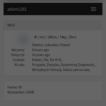
adam1281
Toggle
navigati
INFO
45 / het / 186cm / 74kg / 20cm
Słubice, Lubuskie, Poland
Aktywny:
6 hours ago
Dołączył:
16 years ago
Szukam:
Kobiet, Par, Par K+K,
W celu:
Przyjaźni, Związku, Dyskretnej Znajomości,
Wirtualnych fantazji, Seksu sam na sam,
Fanów: 93
Wyświetleń: 31645