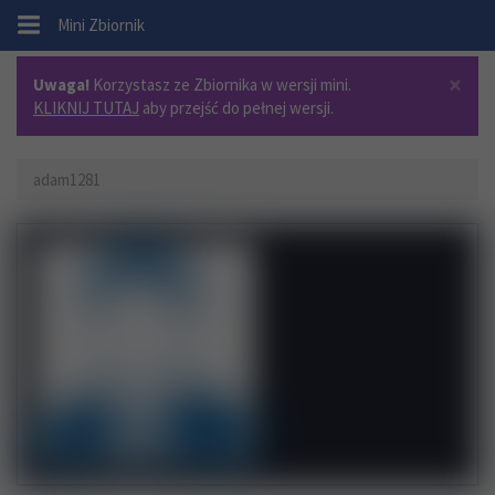
.
Mini Zbiornik
×
Uwaga!
Korzystasz ze Zbiornika w wersji mini.
KLIKNIJ TUTAJ
aby przejść do pełnej wersji.
adam1281