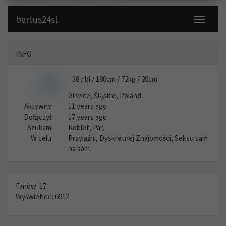
bartus24sl
Toggle
navigati
INFO
38 / bi / 180cm / 72kg / 20cm
Gliwice, Śląskie, Poland
Aktywny:
11 years ago
Dołączył:
17 years ago
Szukam:
Kobiet, Par,
W celu:
Przyjaźni, Dyskretnej Znajomości, Seksu sam
na sam,
Fanów: 17
Wyświetleń: 6912