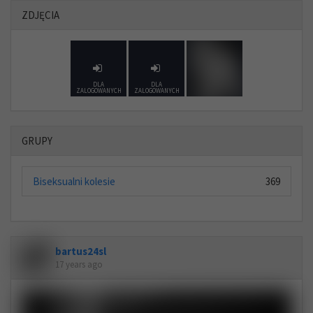
ZDJĘCIA
DLA
DLA
ZALOGOWANYCH
ZALOGOWANYCH
GRUPY
Biseksualni kolesie
369
bartus24sl
17 years ago