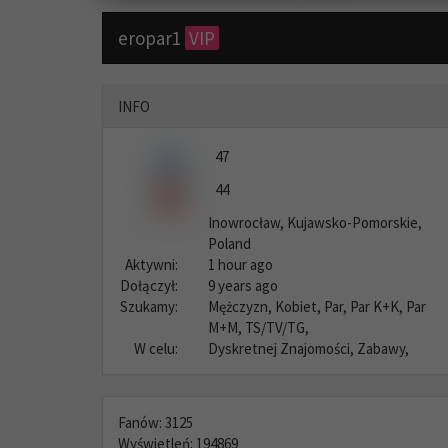
eropar1
VIP
INFO
47
44
Inowrocław, Kujawsko-Pomorskie,
Poland
Aktywni:
1 hour ago
Dołączył:
9 years ago
Szukamy:
Mężczyzn, Kobiet, Par, Par K+K, Par
M+M, TS/TV/TG,
W celu:
Dyskretnej Znajomości, Zabawy,
Fanów: 3125
Wyświetleń: 194869