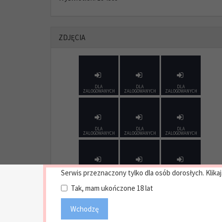
ZDJĘCIA
DLA
DLA
DLA
ZALOGOWANYCH
ZALOGOWANYCH
ZALOGOWANYCH
DLA
DLA
DLA
ZALOGOWANYCH
ZALOGOWANYCH
ZALOGOWANYCH
Serwis przeznaczony tylko dla osób dorosłych. Klikaj
DLA
DLA
DLA
ZALOGOWANYCH
ZALOGOWANYCH
ZALOGOWANYCH
Tak, mam ukończone 18 lat
Wchodzę