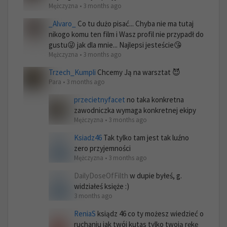
Mężczyzna • 3 months ago
_Alvaro_
Co tu dużo pisać... Chyba nie ma tutaj
nikogo komu ten film i Wasz profil nie przypadł do
gustu😜 jak dla mnie... Najlepsi jesteście😘
Mężczyzna • 3 months ago
Trzech_Kumpli
Chcemy Ją na warsztat 😈
Para • 3 months ago
przecietnyfacet
no taka konkretna
zawodniczka wymaga konkretnej ekipy
Mężczyzna • 3 months ago
Ksiadz46
Tak tylko tam jest tak luźno
zero przyjemności
Mężczyzna • 3 months ago
DailyDoseOfFilth
w dupie byłeś, g.
widziałeś księże :)
3 months ago
ReniaS
ksiądz 46 co ty możesz wiedzieć o
ruchaniu jak twój kutas tylko twoją rękę