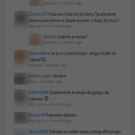
Kobieta • 2 months ago
Zacior1979
Kurwa z kad oni je biorą ?ja pierdole
,kurwa pół metra w dupie potem z dupy do buzi !
Mężczyzna • 3 months ago
ReniaS
pięknie prawda ?
Kobieta • 2 months ago
fammelibre
to ja o czymś innym- mega stolik do
zabaw🥰
Kobieta • 3 months ago
bmthcouple
Idealna
Para • 3 months ago
KRAVEN96
Ewidentnie brakuje drugiego do
zabawy 😈
Mężczyzna • 3 months ago
Kutek44
Pojemne dupsko
Mężczyzna • 3 months ago
Krzys8303
Szkoda że sobie slupu telegraficznego