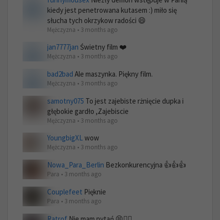
kiedy jest penetrowana kutasem :) miło się
słucha tych okrzykow radości 😄
Mężczyzna • 3 months ago
jan7777jan
Świetny film ❤️
Mężczyzna • 3 months ago
bad2bad
Ale maszynka. Piękny film.
Mężczyzna • 3 months ago
samotny075
To jest zajebiste rżnięcie dupka i
głębokie gardło ,Zajebiscie
Mężczyzna • 3 months ago
YoungbigXL
wow
Mężczyzna • 3 months ago
Nowa_Para_Berlin
Bezkonkurencyjna 👍👍👍
Para • 3 months ago
Couplefeet
Pięknie
Para • 3 months ago
Ratrof
Nie mam pytań 😫😮‍💨