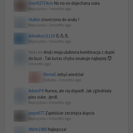
OonN2719cm
No no no dojechana suka
Mężczyzna • 3 months ago
Hulkin
stworzona do analu !
Mężczyzna • 3 months ago
Arkadiusz1119
💪💪💪
Mężczyzna • 3 months ago
VeeLee
Anal i moja ulubiona kombinacja z dupki
do buzi . Tak kutas chyba smakuje najlepiej 😈
3 months ago
ReniaS
żebyś wiedział
Kobieta • 3 months ago
AdamPK
Kurwa, ale cię dopadł. Jak zgłodniały
pies suke. Jprdl.
Mężczyzna • 3 months ago
pepe677
Zajebiście zerżnięta dupcia
Mężczyzna • 3 months ago
Miihh1980
Najlepsza!