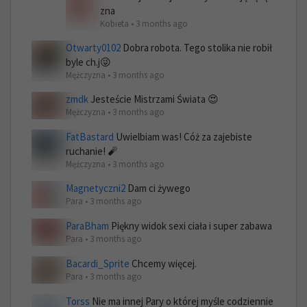
zna
Kobieta • 3 months ago
Otwarty0102
Dobra robota. Tego stolika nie robił
byle ch.j😜
Mężczyzna • 3 months ago
zmdk
Jesteście Mistrzami Świata 😍
Mężczyzna • 3 months ago
FatBastard
Uwielbiam was! Cóż za zajebiste
ruchanie! 🧨
Mężczyzna • 3 months ago
Magnetyczni2
Dam ci żywego
Para • 3 months ago
ParaBham
Piękny widok sexi ciała i super zabawa
Para • 3 months ago
Bacardi_Sprite
Chcemy więcej.
Para • 3 months ago
Torss
Nie ma innej Pary o której myśle codziennie