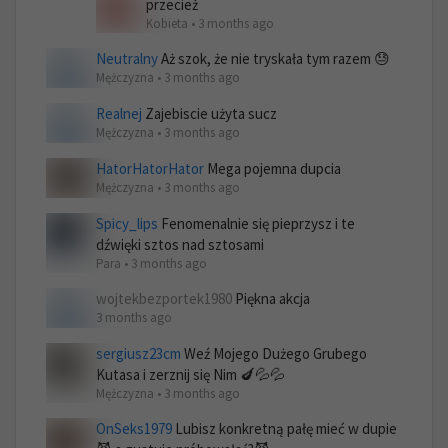
przecież
Kobieta • 3 months ago
Neutralny
Aż szok, że nie tryskała tym razem 😓
Mężczyzna • 3 months ago
Realnej
Zajebiscie użyta sucz
Mężczyzna • 3 months ago
HatorHatorHator
Mega pojemna dupcia
Mężczyzna • 3 months ago
Spicy_lips
Fenomenalnie się pieprzysz i te
dźwięki sztos nad sztosami
Para • 3 months ago
wojtekbezportek1980
Piękna akcja
3 months ago
sergiusz23cm
Weź Mojego Dużego Grubego
Kutasa i zerznij się Nim 🍆💦💦
Mężczyzna • 3 months ago
OnSeks1979
Lubisz konkretną pałę mieć w dupie