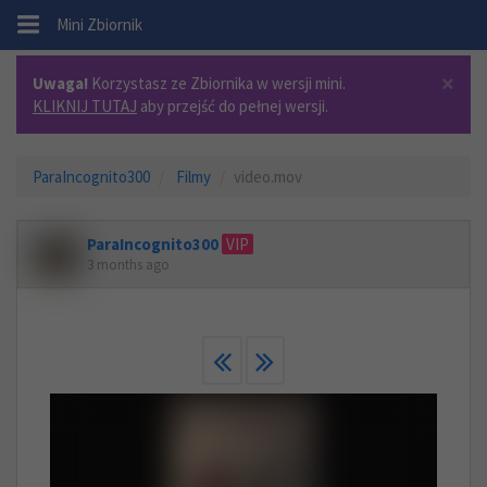
.
Mini Zbiornik
×
Uwaga!
Korzystasz ze Zbiornika w wersji mini.
KLIKNIJ TUTAJ
aby przejść do pełnej wersji.
ParaIncognito300
Filmy
video.mov
ParaIncognito300
VIP
3 months ago