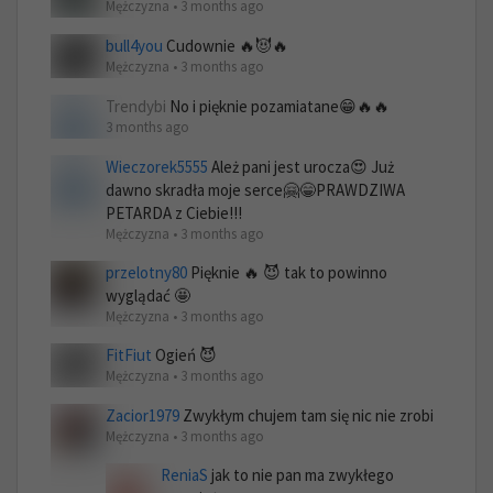
Mężczyzna • 3 months ago
bull4you
Cudownie 🔥😈🔥
Mężczyzna • 3 months ago
Trendybi
No i pięknie pozamiatane😁🔥🔥
3 months ago
Wieczorek5555
Ależ pani jest urocza😍 Już
dawno skradła moje serce🤗😁PRAWDZIWA
PETARDA z Ciebie!!!
Mężczyzna • 3 months ago
przelotny80
Pięknie 🔥 😈 tak to powinno
wyglądać 🤩
Mężczyzna • 3 months ago
FitFiut
Ogień 😈
Mężczyzna • 3 months ago
Zacior1979
Zwykłym chujem tam się nic nie zrobi
Mężczyzna • 3 months ago
ReniaS
jak to nie pan ma zwykłego