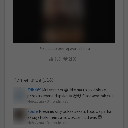
Przejdź do pełnej wersji filmu
318
2105
Komentarze (118)
Tribal69
Mniammmm 😛. Nie ma to jak dobrze
przestrzepane dupsko 🤜😍😍 Cudowna zabawa
Mężczyzna • 3 months ago
Xpure
Niesamowity pokaz seksu, topowa parka
aż się stęskniłem za nowościami od was 😈
Mężczyzna • 3 months ago