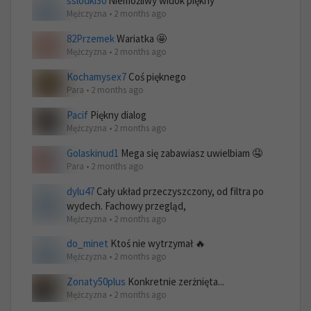
sslodki30
Niemożliwy widok piękny
Mężczyzna • 2 months ago
82Przemek
Wariatka 🤩
Mężczyzna • 2 months ago
Kochamysex7
Coś pięknego
Para • 2 months ago
Pacif
Piękny dialog
Mężczyzna • 2 months ago
Golaskinud1
Mega się zabawiasz uwielbiam 🤤
Para • 2 months ago
dylu47
Cały układ przeczyszczony, od filtra po
wydech. Fachowy przegląd,
Mężczyzna • 2 months ago
do_minet
Ktoś nie wytrzymał 🔥
Mężczyzna • 2 months ago
Zonaty50plus
Konkretnie zerżnięta...
Mężczyzna • 2 months ago