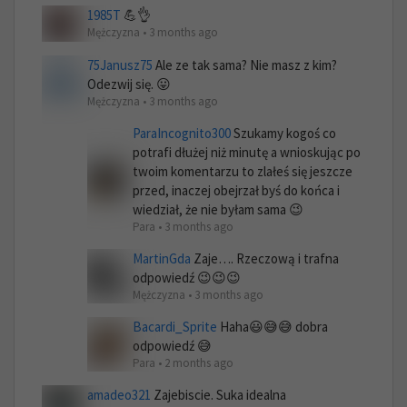
1985T
💪👌
Mężczyzna • 3 months ago
75Janusz75
Ale ze tak sama? Nie masz z kim?
Odezwij się. 😛
Mężczyzna • 3 months ago
ParaIncognito300
Szukamy kogoś co
potrafi dłużej niż minutę a wnioskując po
twoim komentarzu to zlałeś się jeszcze
przed, inaczej obejrzał byś do końca i
wiedział, że nie byłam sama 😉
Para • 3 months ago
MartinGda
Zaje…. Rzeczową i trafna
odpowiedź 😉😉😉
Mężczyzna • 3 months ago
Bacardi_Sprite
Haha😃😅😅 dobra
odpowiedź 😅
Para • 2 months ago
amadeo321
Zajebiscie. Suka idealna