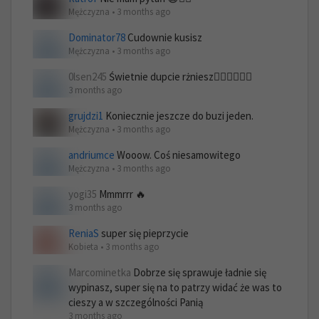
Mężczyzna • 3 months ago
Dominator78
Cudownie kusisz
Mężczyzna • 3 months ago
0lsen245
Świetnie dupcie rżniesz❤️‍🔥❤️‍🔥❤️‍🔥
3 months ago
grujdzi1
Koniecznie jeszcze do buzi jeden.
Mężczyzna • 3 months ago
andriumce
Wooow. Coś niesamowitego
Mężczyzna • 3 months ago
yogi35
Mmmrrr 🔥
3 months ago
ReniaS
super się pieprzycie
Kobieta • 3 months ago
Marcominetka
Dobrze się sprawuje ładnie się
wypinasz, super się na to patrzy widać że was to
cieszy a w szczególności Panią
3 months ago