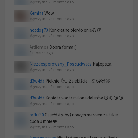
Mężczyzna • 3 months ago
Xemina
Wow
Mężczyzna • 3 months ago
hotdog73
Konkretne pierdo.enie💪👏
Mężczyzna • 3 months ago
Ardientes
Dobra forma :)
3 months ago
Niezdesperowany_Poszukiwacz
Najlepsza.
Mężczyzna • 3 months ago
d3w4d5
Pieknie 👌....Zajebiście ...💪😘😍😉
Mężczyzna • 3 months ago
d3w4d5
Kobieta warta miliona dolarów 😅💪😘😉
Mężczyzna • 3 months ago
rafka30
Oj jeździła byś nowym mercem za takie
cuda u mnie❤️
Mężczyzna • 3 months ago
funnymousex
Niezły demon wstępuje w Panią