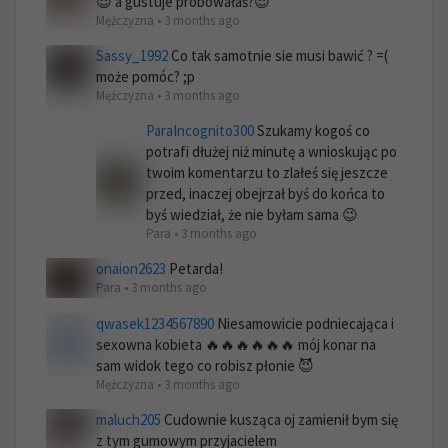
😈 a gustuje próbowałaś?😈
Mężczyzna • 3 months ago
Sassy_1992
Co tak samotnie sie musi bawić ? =(
może pomóc? ;p
Mężczyzna • 3 months ago
ParaIncognito300
Szukamy kogoś co
potrafi dłużej niż minutę a wnioskując po
twoim komentarzu to zlałeś się jeszcze
przed, inaczej obejrzał byś do końca to
byś wiedział, że nie byłam sama 😉
Para • 3 months ago
onaion2623
Petarda!
Para • 3 months ago
qwasek1234567890
Niesamowicie podniecająca i
sexowna kobieta 🔥🔥🔥🔥🔥🔥 mój konar na
sam widok tego co robisz płonie 😈
Mężczyzna • 3 months ago
maluch205
Cudownie kusząca oj zamienił bym się
z tym gumowym przyjacielem