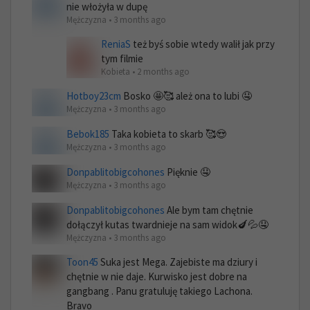
nie włożyła w dupę
Mężczyzna • 3 months ago
ReniaS
też byś sobie wtedy walił jak przy
tym filmie
Kobieta • 2 months ago
Hotboy23cm
Bosko 🤩🥰 ależ ona to lubi 🤤
Mężczyzna • 3 months ago
Bebok185
Taka kobieta to skarb 🥰😍
Mężczyzna • 3 months ago
Donpablitobigcohones
Pięknie 🤤
Mężczyzna • 3 months ago
Donpablitobigcohones
Ale bym tam chętnie
dołączył kutas twardnieje na sam widok🍆💦🤤
Mężczyzna • 3 months ago
Toon45
Suka jest Mega. Zajebiste ma dziury i
chętnie w nie daje. Kurwisko jest dobre na
gangbang . Panu gratuluję takiego Lachona.
Bravo