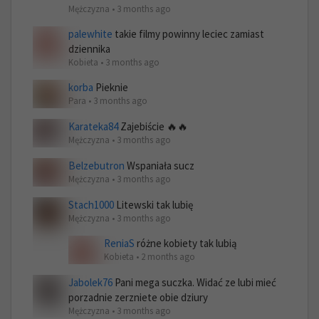
Mężczyzna • 3 months ago
palewhite
takie filmy powinny leciec zamiast
dziennika
Kobieta • 3 months ago
korba
Pieknie
Para • 3 months ago
Karateka84
Zajebiście 🔥🔥
Mężczyzna • 3 months ago
Belzebutron
Wspaniała sucz
Mężczyzna • 3 months ago
Stach1000
Litewski tak lubię
Mężczyzna • 3 months ago
ReniaS
różne kobiety tak lubią
Kobieta • 2 months ago
Jabolek76
Pani mega suczka. Widać ze lubi mieć
porzadnie zerzniete obie dziury
Mężczyzna • 3 months ago