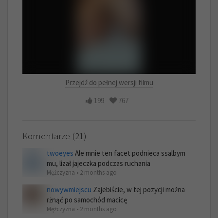
Przejdź do pełnej wersji filmu
199
767
Komentarze (21)
twoeyes
Ale mnie ten facet podnieca ssalbym
mu, lizał jajeczka podczas ruchania
Mężczyzna • 2 months ago
nowywmiejscu
Zajebiście, w tej pozycji można
rżnąć po samochód macicę
Mężczyzna • 2 months ago