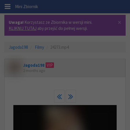
.
Mini Zbiornik
×
Uwaga!
Korzystasz ze Zbiornika w wersji mini.
KLIKNIJ TUTAJ
aby przejść do pełnej wersji.
Jagoda198
Filmy
24273.mp4
Jagoda198
VIP
2 months ago