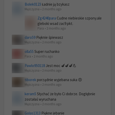
Bolek0123
Ładnie ją bzykasz
Mężczyzna • 2 months ago
Zg4240para
Cudne niebieskie szpony.ale
gleboki wsad zac9 pkt.
Para • 2 months ago
daro59
Pięknie śpiewasz
Mężczyzna • 2 months ago
olla55
Super ruchanko
Para • 2 months ago
Pawlo950118
Jest moc 🍆🍆🍆💪
Mężczyzna • 2 months ago
tiborek
porządnie wyjebana suka 😍
Mężczyzna • 2 months ago
keram5
Słychać że było Ci dobrze. Dogłębnie
zostałaś wyruchana
Mężczyzna • 2 months ago
Golas1313
Piękne jebanie