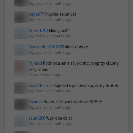
Mężczyzna • 2 months ago
pepe677
Pięknie zerżnięta
Mężczyzna • 2 months ago
Korek1212
Mlody bull?
Mężczyzna • 2 months ago
Marianek123456789
Ale ci dobrze
Mężczyzna • 2 months ago
Fajnisci
Podnieca mnie to jak obcy pieprzy ci żonę
przy tobie.
Para • 2 months ago
nick4zbiornik
Zajebiste posuwanko, istny 🔥🔥🔥
Mężczyzna • 2 months ago
essman
Super też bym tak chciał 🫶🌹🥂
Mężczyzna • 2 months ago
sauer200
Wątroba obita
Mężczyzna • 2 months ago