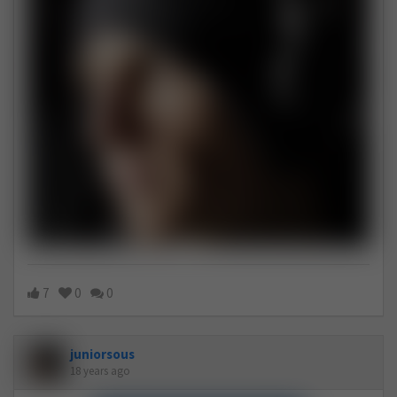
7
0
0
juniorsous
18 years ago