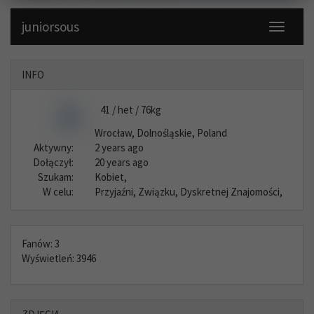
juniorsous
Toggle
navigati
INFO
41 / het / 76kg
Wrocław, Dolnośląskie, Poland
Aktywny:
2 years ago
Dołączył:
20 years ago
Szukam:
Kobiet,
W celu:
Przyjaźni, Związku, Dyskretnej Znajomości,
Fanów: 3
Wyświetleń: 3946