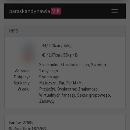
paraskandynawia
VIP
Toggle
navigati
INFO
44 / 170cm / 75kg
43 / 167cm / 55kg / B
Stockholm, Stockholms Lan, Sweden
Aktywni:
2 days ago
Dołączył:
9 years ago
Szukamy:
Mężczyzn, Par, Par M+M,
W celu:
Przyjaźni, Dyskretnej Znajomości,
Wirtualnych fantazji, Seksu grupowego,
Zabawy,
Fanów: 27685
Wyświetleń: 1875953