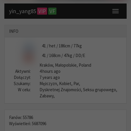
yin_yang85
VIP
VF
Toggle
navigati
INFO
41 / het / 186cm / 77kg
41 / 168cm / 47kg / DD/E
Kraków, Małopolskie, Poland
Aktywni:
4 hours ago
Dołączył:
7 years ago
Szukamy:
Mężczyzn, Kobiet, Par,
W celu:
Dyskretnej Znajomości, Seksu grupowego,
Zabawy,
Fanów: 55786
Wyświetleń: 5687096