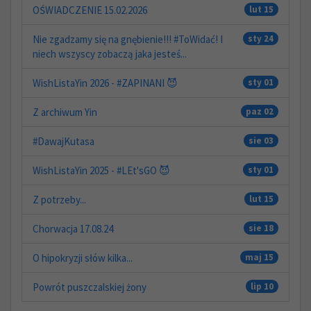
OŚWIADCZENIE 15.02.2026
lut 15
Nie zgadzamy się na gnębienie!!! #ToWidać! I
sty 24
niech wszyscy zobaczą jaka jesteś...
WishListaYin 2026 - #ZAPINANI 😈
sty 01
Z archiwum Yin
paz 02
#DawajKutasa
sie 03
WishListaYin 2025 - #LEt'sGO 😈
sty 01
Z potrzeby...
lut 15
Chorwacja 17.08.24
sie 18
O hipokryzji słów kilka...
maj 15
Powrót puszczalskiej żony
lip 10