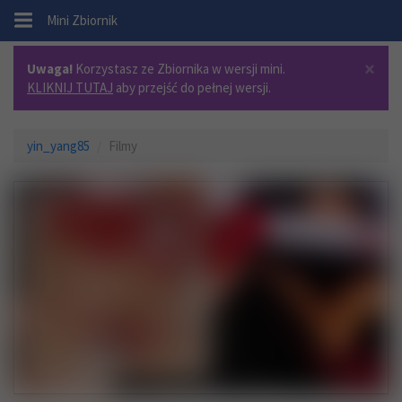
.
Mini Zbiornik
×
Uwaga!
Korzystasz ze Zbiornika w wersji mini.
KLIKNIJ TUTAJ
aby przejść do pełnej wersji.
yin_yang85
Filmy