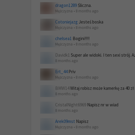
dragon1289
Śliczna.
Mężczyzna • 8 months ago
Cotoniejazg
Jesteś boska
Mężczyzna • 8 months ago
chelsea1
Bogini!!!!
Mężczyzna • 8 months ago
Davidk1
Super ale widoki. I ten sexi strój. A
8 months ago
Ert_44
Priv
Mężczyzna • 8 months ago
BMW14
Witaj robisz może kamerkę za 40 zł il
8 months ago
CristalNight6969
Napisz nr w wiad
8 months ago
Arek09mst
Napisz
Mężczyzna • 8 months ago