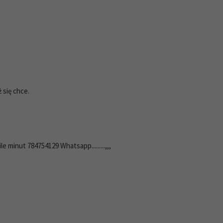
ż się chce.
e minut 784754129 Whatsapp.........,,,