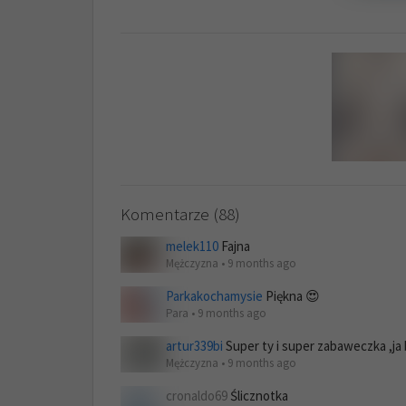
Komentarze (88)
melek110
Fajna
Mężczyzna • 9 months ago
Parkakochamysie
Piękna 😍
Para • 9 months ago
artur339bi
Super ty i super zabaweczka ,j
Mężczyzna • 9 months ago
cronaldo69
Ślicznotka