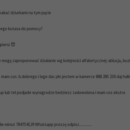
kakać dziurkami na tym pęcie
ego kutasa do pomocy?
piersi 😈
mogę zaproponować działanie wg kolejności alfabetycznej: ablucja, buzia,
mam cos .b.dobrego i loge dac pln jestem w kamerce 888 285 230 daj hall
up lub tel podjade wynagrodze bedziesz zadowolona i mam cos ekstra
e minut 784754129 Whatsapp proszę odpisz..............