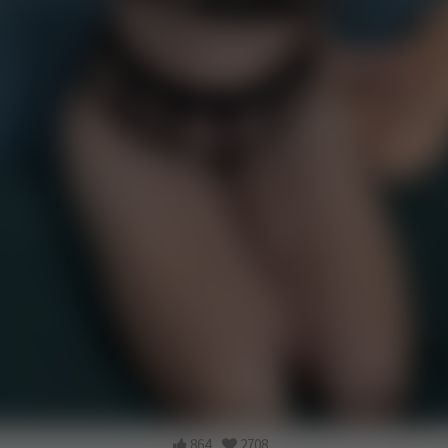
864
2708