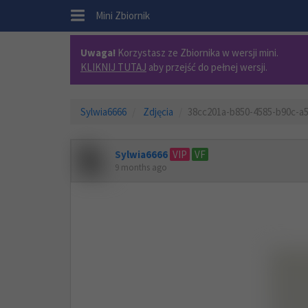
.
Mini Zbiornik
Uwaga!
Korzystasz ze Zbiornika w wersji mini.
KLIKNIJ TUTAJ
aby przejść do pełnej wersji.
Sylwia6666
Zdjęcia
38cc201a-b850-4585-b90c-a
Sylwia6666
VIP
VF
9 months ago