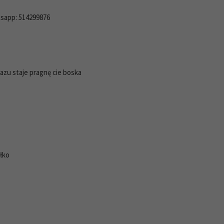
sapp: 514299876
azu staje pragnę cie boska
ałko