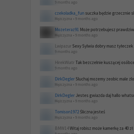
9 months ago
czekoladka_fun
suczka będzie grzecznie s
Mężczyzna • 9 months ago
Mozeteraz91
Może potrzebujesz prawdziw
Mężczyzna • 9 months ago
Lwipazur
Sexy Sylwia dobry masz tyłeczek 
9 months ago
HirekWiatr
Tak bezczelnie kuszącej osóbce 
9 months ago
DirkDegler
Sluchaj mozemy zeobic male zlo 
Mężczyzna • 9 months ago
DirkDegler
Jestes gwiazda daj hallo whats
Mężczyzna • 9 months ago
Tomison1972
Śliczna jesteś
Mężczyzna • 9 months ago
BMW14
Witaj robisz może kamerkę za 40 zł il
9 months ago