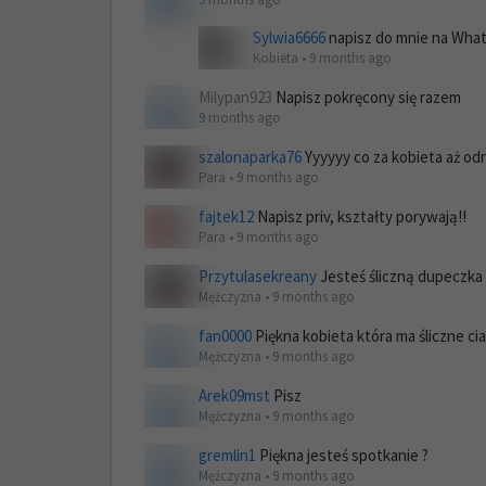
Sylwia6666
napisz do mnie na What
Kobieta • 9 months ago
Milypan923
Napisz pokręcony się razem
9 months ago
szalonaparka76
Yyyyyy co za kobieta aż odr
Para • 9 months ago
fajtek12
Napisz priv, kształty porywają!!
Para • 9 months ago
Przytulasekreany
Jesteś śliczną dupeczka
Mężczyzna • 9 months ago
fan0000
Piękna kobieta która ma śliczne ci
Mężczyzna • 9 months ago
Arek09mst
Pisz
Mężczyzna • 9 months ago
gremlin1
Piękna jesteś spotkanie ?
Mężczyzna • 9 months ago