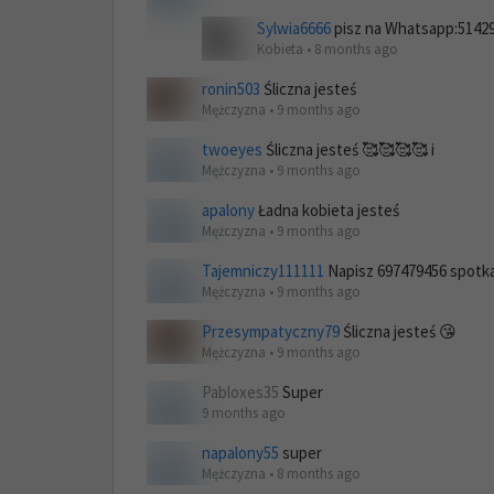
Sylwia6666
pisz na Whatsapp:5142
Kobieta • 8 months ago
ronin503
Śliczna jesteś
Mężczyzna • 9 months ago
twoeyes
Śliczna jesteś 🥰🥰🥰🥰 i
Mężczyzna • 9 months ago
apalony
Ładna kobieta jesteś
Mężczyzna • 9 months ago
Tajemniczy111111
Napisz 697479456 spotk
Mężczyzna • 9 months ago
Przesympatyczny79
Śliczna jesteś 😘
Mężczyzna • 9 months ago
Pabloxes35
Super
9 months ago
napalony55
super
Mężczyzna • 8 months ago