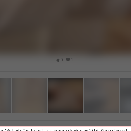
0
1
ąc "Wchodzę" potwierdzasz, że masz ukończone 18 lat. Strona korzysta z 