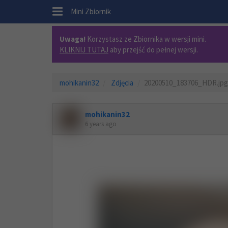
.
Mini Zbiornik
Uwaga!
Korzystasz ze Zbiornika w wersji mini.
KLIKNIJ TUTAJ
aby przejść do pełnej wersji.
mohikanin32
Zdjęcia
20200510_183706_HDR.jpg
mohikanin32
6 years ago