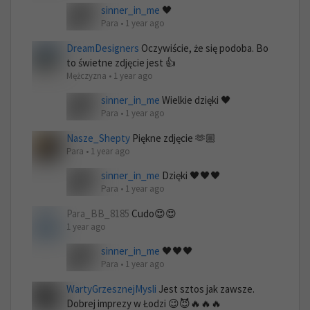
sinner_in_me
🖤
Para • 1 year ago
DreamDesigners
Oczywiście, że się podoba. Bo
to świetne zdjęcie jest 👍
Mężczyzna • 1 year ago
sinner_in_me
Wielkie dzięki 🖤
Para • 1 year ago
Nasze_Shepty
Piękne zdjęcie 🫶🏼
Para • 1 year ago
sinner_in_me
Dzięki 🖤🖤🖤
Para • 1 year ago
Para_BB_8185
Cudo😍😍
1 year ago
sinner_in_me
🖤🖤🖤
Para • 1 year ago
WartyGrzesznejMysli
Jest sztos jak zawsze.
Dobrej imprezy w Łodzi 😉😈🔥🔥🔥