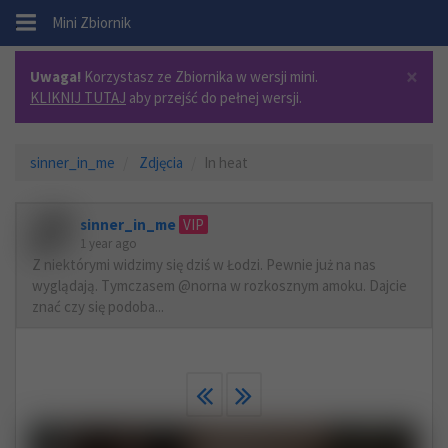
.
Mini Zbiornik
×
Uwaga!
Korzystasz ze Zbiornika w wersji mini.
KLIKNIJ TUTAJ
aby przejść do pełnej wersji.
sinner_in_me
Zdjęcia
In heat
sinner_in_me
VIP
1 year ago
Z niektórymi widzimy się dziś w Łodzi. Pewnie już na nas
wyglądają. Tymczasem @norna w rozkosznym amoku. Dajcie
znać czy się podoba...