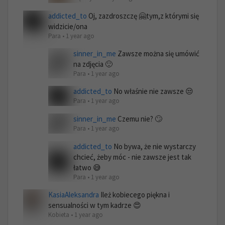
addicted_to
Oj, zazdroszczę 🤗tym,z którymi się
widzicie/ona
Para • 1 year ago
sinner_in_me
Zawsze można się umówić
na zdjęcia 🙂
Para • 1 year ago
addicted_to
No właśnie nie zawsze 😒
Para • 1 year ago
sinner_in_me
Czemu nie? 🙄
Para • 1 year ago
addicted_to
No bywa, że nie wystarczy
chcieć, żeby móc - nie zawsze jest tak
łatwo 😅
Para • 1 year ago
KasiaAleksandra
Ileż kobiecego piękna i
sensualności w tym kadrze 😍
Kobieta • 1 year ago