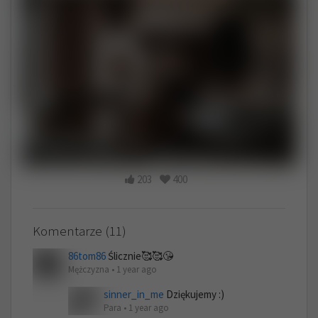
203
400
Komentarze (11)
86tom86
Ślicznie🥰🥰😘
Mężczyzna • 1 year ago
sinner_in_me
Dziękujemy :)
Para • 1 year ago