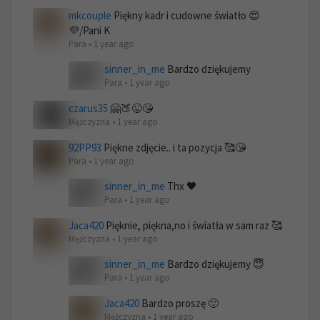
mkcouple
Piękny kadr i cudowne światło 😍
💜/Pani K
Para • 1 year ago
sinner_in_me
Bardzo dziękujemy
Para • 1 year ago
czarus35
🤗🍑😜😘
Mężczyzna • 1 year ago
92PP93
Piękne zdjęcie.. i ta pozycja 🥰😘
Para • 1 year ago
sinner_in_me
Thx 🖤
Para • 1 year ago
Jaca420
Pięknie, piękna,no i światła w sam raz 🥰
Mężczyzna • 1 year ago
sinner_in_me
Bardzo dziękujemy 😇
Para • 1 year ago
Jaca420
Bardzo proszę 🙂
Mężczyzna • 1 year ago