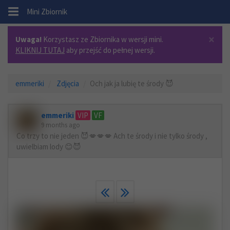
.
Mini Zbiornik
×
Uwaga!
Korzystasz ze Zbiornika w wersji mini.
KLIKNIJ TUTAJ
aby przejść do pełnej wersji.
emmeriki
Zdjęcia
Och jak ja lubię te środy 😈
emmeriki
VIP
VF
9 months ago
Co trzy to nie jeden 😈💋💋💋 Ach te środy i nie tylko środy ,
uwielbiam lody 😊😈