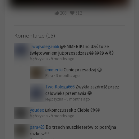
208
512
Komentarze (15)
TwojKolega666
@EMMERIKI no dziś to ze
świętowaniem już przesadzasz😂😁😋🔥😈
Mężczyzna • 9 months ago
emmeriki
Oj nie przesadzaj 😉
Para • 9 months ago
TwojKolega666
Zwykła zazdrość przez
człowieka przemawia 😁
Mężczyzna • 9 months ago
youdex
Łakomczuszek z Ciebie 😉🤩
Mężczyzna • 9 months ago
para423
Bo trzech muszkieterów to potrójna
rozkosz!!!