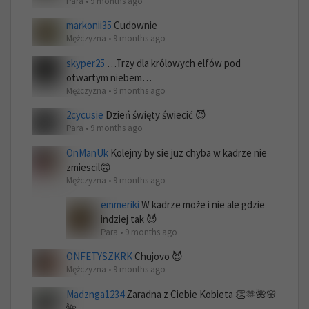
Para • 9 months ago
markonii35
Cudownie
Mężczyzna • 9 months ago
skyper25
…Trzy dla królowych elfów pod
otwartym niebem…
Mężczyzna • 9 months ago
2cycusie
Dzień święty świecić 😈
Para • 9 months ago
OnManUk
Kolejny by sie juz chyba w kadrze nie
zmiescil🙃
Mężczyzna • 9 months ago
emmeriki
W kadrze może i nie ale gdzie
indziej tak 😈
Para • 9 months ago
ONFETYSZKRK
Chujovo 😈
Mężczyzna • 9 months ago
Madznga1234
Zaradna z Ciebie Kobieta 👏🫶🌺🌸
🌺