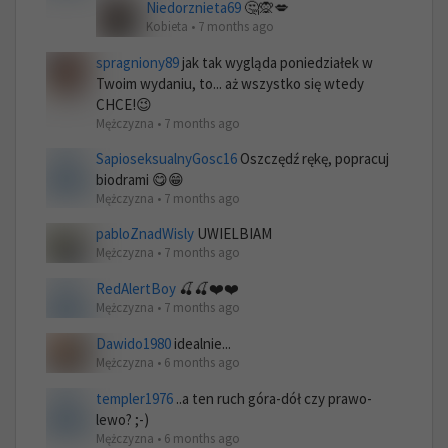
Niedorznieta69
🤔🙊💋
Kobieta • 7 months ago
spragniony89
jak tak wygląda poniedziałek w
Twoim wydaniu, to... aż wszystko się wtedy
CHCE!😉
Mężczyzna • 7 months ago
SapioseksualnyGosc16
Oszczędź rękę, popracuj
biodrami 😋😁
Mężczyzna • 7 months ago
pabloZnadWisly
UWIELBIAM
Mężczyzna • 7 months ago
RedAlertBoy
🍒🍒❤️❤️
Mężczyzna • 7 months ago
Dawido1980
idealnie...
Mężczyzna • 6 months ago
templer1976
..a ten ruch góra-dół czy prawo-
lewo? ;-)
Mężczyzna • 6 months ago