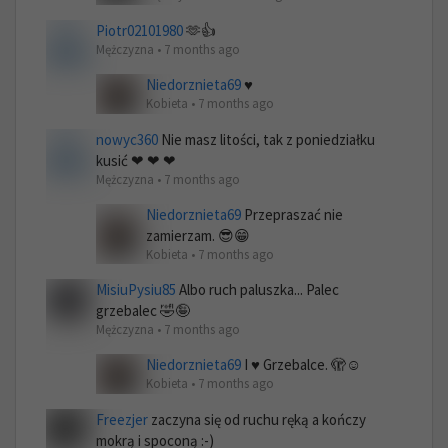
Piotr02101980
🫶👍
Mężczyzna • 7 months ago
Niedorznieta69
♥️
Kobieta • 7 months ago
nowyc360
Nie masz litości, tak z poniedziałku
kusić ❤ ❤ ❤
Mężczyzna • 7 months ago
Niedorznieta69
Przepraszać nie
zamierzam. 😎😁
Kobieta • 7 months ago
MisiuPysiu85
Albo ruch paluszka... Palec
grzebalec 🤣🤪
Mężczyzna • 7 months ago
Niedorznieta69
I ♥️ Grzebalce. 🫣☺️
Kobieta • 7 months ago
Freezjer
zaczyna się od ruchu ręką a kończy
mokrą i spoconą :-)