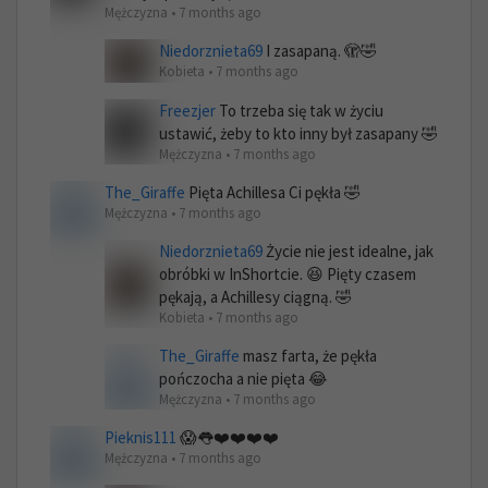
Mężczyzna • 7 months ago
Niedorznieta69
I zasapaną. 🫣🤣
Kobieta • 7 months ago
Freezjer
To trzeba się tak w życiu
ustawić, żeby to kto inny był zasapany 🤣
Mężczyzna • 7 months ago
The_Giraffe
Pięta Achillesa Ci pękła 🤣
Mężczyzna • 7 months ago
Niedorznieta69
Życie nie jest idealne, jak
obróbki w InShortcie. 😆 Pięty czasem
pękają, a Achillesy ciągną. 🤣
Kobieta • 7 months ago
The_Giraffe
masz farta, że pękła
pończocha a nie pięta 😂
Mężczyzna • 7 months ago
Pieknis111
😱👅❤️❤️❤️❤️
Mężczyzna • 7 months ago