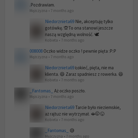
.Pozdrawiam.
Mężczyzna • 7 months ago
Niedorznieta69
Nie, akceptuję tylko
gotówkę. 🙊To ona stanowi jeszcze
naszą względną wolność. 🕊️
Kobieta • 7 months ago
008008
Oczko widze oczko ! pewnie pięta :P:P
Mężczyzna • 7 months ago
Niedorznieta69
Łokieć, pięta, nie ma
klienta. 😄 Zaraz spadniesz z rowerka. 😆
Kobieta • 7 months ago
_Fantomas_
Aż oczko poszło.
Mężczyzna • 7 months ago
Niedorznieta69
Tarcie było nieziemskie,
aż rajtuz nie wytrzymał. 🫦🤭😜
Kobieta • 7 months ago
_Fantomas_
😅
Mężczyzna • 7 months ago