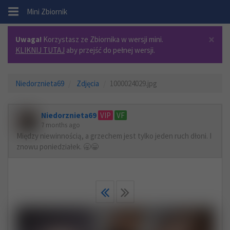
.
Mini Zbiornik
×
Uwaga!
Korzystasz ze Zbiornika w wersji mini.
KLIKNIJ TUTAJ
aby przejść do pełnej wersji.
Niedorznieta69
Zdjęcia
1000024029.jpg
Niedorznieta69
VIP
VF
7 months ago
Między niewinnością, a grzechem jest tylko jeden ruch dłoni. I
znowu poniedziałek. 🥱😁