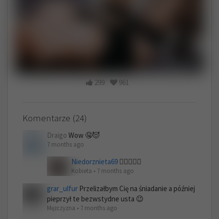
299
961
Komentarze (24)
Draigo
Wow 🤤😈
7 months ago
Niedorznieta69
👉🏾👈🏾😈
Kobieta • 7 months ago
grar_ulfur
Przelizałbym Cię na śniadanie a później
pieprzył te bezwstydne usta 😉
Mężczyzna • 7 months ago