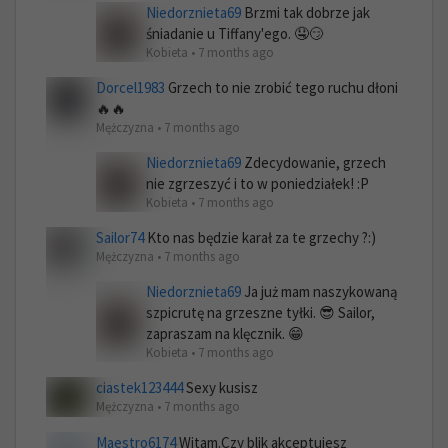
Niedorznieta69
Brzmi tak dobrze jak
śniadanie u Tiffany'ego. 🤤😏
Kobieta • 7 months ago
Dorcel1983
Grzech to nie zrobić tego ruchu dłoni
🔥🔥
Mężczyzna • 7 months ago
Niedorznieta69
Zdecydowanie, grzech
nie zgrzeszyć i to w poniedziałek! :P
Kobieta • 7 months ago
Sailor74
Kto nas będzie karał za te grzechy ?:)
Mężczyzna • 7 months ago
Niedorznieta69
Ja już mam naszykowaną
szpicrutę na grzeszne tyłki. 😎 Sailor,
zapraszam na klęcznik. 😁
Kobieta • 7 months ago
ciastek123444
Sexy kusisz
Mężczyzna • 7 months ago
Maestro6174
Witam.Czy blik akceptujesz