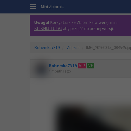
.
Mini Zbiornik
Uwaga!
Korzystasz ze Zbiornika w wersji mini.
KLIKNIJ TUTAJ
aby przejść do pełnej wersji.
Bohemka7319
Zdjęcia
IMG_20260315_084545.jp
Bohemka7319
VIP
VF
4 months ago