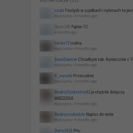
szubi
Footjob w szpilkach i nylonach to jes
Mężczyzna • 4 months ago
0lsen245
Fajnie ❤️‍🔥
4 months ago
becks72
cudna
Mężczyzna • 4 months ago
BawiDamcie
Chciałbym tak. Koniecznie z T
Mężczyzna • 4 months ago
K_wysoki
Przecudnie
Mężczyzna • 4 months ago
RealnyDyskretny82
ja chętnie dołączę
668222316
Mężczyzna • 4 months ago
Realnyszukadzis
Napisz do mnie
Mężczyzna • 4 months ago
Deny3923
Priv