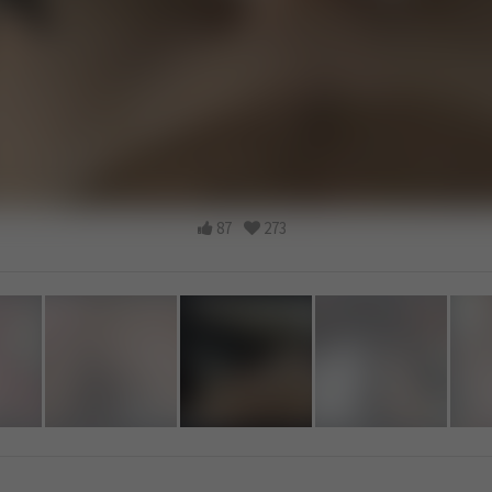
87
273