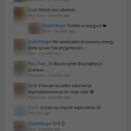
Audi5
Mohito bez alkoholu
Mężczyzna • 2 months ago
DiabloYAngel
Trafiłeś w moj gust ❤️
Para • 2 months ago
DiabloYAngel
Nie wiedziałam że poranny energy
drink sprawi tyle przyjemności...
Para • 2 months ago
Pan_Piotr_86
Na początek dnia najlepszy
szampan…
Mężczyzna • 2 months ago
zmdk
Polecam wszelkie substancje
wyprodukowane przez moje ciało 😁
Mężczyzna • 2 months ago
Kax92
Ja bym się chętnie napił soków 🫢
2 months ago
DiabloYAngel
💦💦👌
Para • 2 months ago