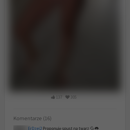
137
305
Komentarze (16)
ErDzej2
Proponuję spust na twarz 💦👅