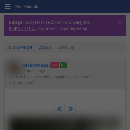
.
Mini Zbiornik
×
Uwaga!
Korzystasz ze Zbiornika w wersji mini.
KLIKNIJ TUTAJ
aby przejść do pełnej wersji.
DiabloYAngel
Zdjęcia
20806.jpg
DiabloYAngel
VIP
VF
2 months ago
Jestem taka spragniona, napijemy się razem? Co
proponujecie?