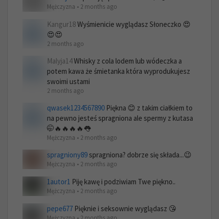
Mężczyzna • 2 months ago
Kangur18
Wyśmienicie wyglądasz Słoneczko 😍
😍😍
2 months ago
Malyja14
Whisky z cola lodem lub wódeczka a
potem kawa że śmietanka która wyprodukujesz
swoimi ustami
2 months ago
qwasek1234567890
Piękna 😊 z takim ciałkiem to
na pewno jesteś spragniona ale spermy z kutasa
🤭🔥🔥🔥🔥👅
Mężczyzna • 2 months ago
spragniony89
spragniona? dobrze się składa...😉
Mężczyzna • 2 months ago
1autor1
Piję kawę i podziwiam Twe piękno..
Mężczyzna • 2 months ago
pepe677
Pięknie i seksownie wyglądasz 😘
Mężczyzna • 2 months ago