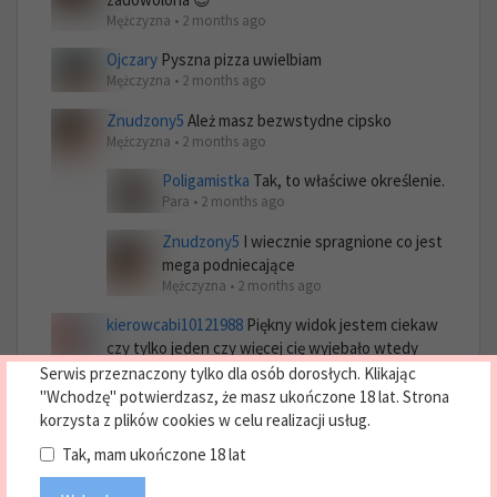
Mężczyzna • 2 months ago
Ojczary
Pyszna pizza uwielbiam
Mężczyzna • 2 months ago
Znudzony5
Ależ masz bezwstydne cipsko
Mężczyzna • 2 months ago
Poligamistka
Tak, to właściwe określenie.
Para • 2 months ago
Znudzony5
I wiecznie spragnione co jest
mega podniecające
Mężczyzna • 2 months ago
kierowcabi10121988
Piękny widok jestem ciekaw
czy tylko jeden czy więcej cię wyjebało wtedy
Para • 1 month ago
Serwis przeznaczony tylko dla osób dorosłych. Klikając
"Wchodzę" potwierdzasz, że masz ukończone 18 lat. Strona
Arturnylon
Mogę wylizać?
korzysta z plików cookies w celu realizacji usług.
1 month ago
Tak, mam ukończone 18 lat