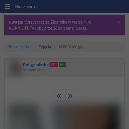
.
Mini Zbiornik
×
Uwaga!
Korzystasz ze Zbiornika w wersji mini.
KLIKNIJ TUTAJ
aby przejść do pełnej wersji.
Poligamistka
Zdjęcia
1000018460.jpg
Poligamistka
VIP
VF
2 months ago