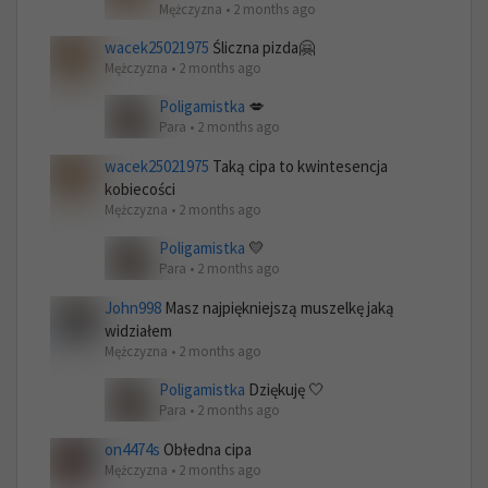
Mężczyzna • 2 months ago
wacek25021975
Śliczna pizda🤗
Mężczyzna • 2 months ago
Poligamistka
💋
Para • 2 months ago
wacek25021975
Taką cipa to kwintesencja
kobiecości
Mężczyzna • 2 months ago
Poligamistka
💛
Para • 2 months ago
John998
Masz najpiękniejszą muszelkę jaką
widziałem
Mężczyzna • 2 months ago
Poligamistka
Dziękuję 🤍
Para • 2 months ago
on4474s
Obłedna cipa
Mężczyzna • 2 months ago