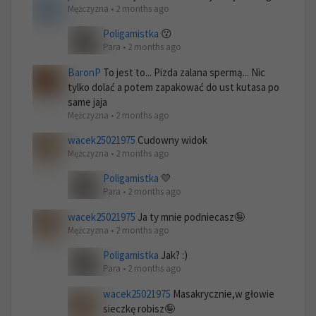
Mężczyzna • 2 months ago
Poligamistka
😗
Para • 2 months ago
BaronP
To jest to... Pizda zalana spermą... Nic
tylko dolać a potem zapakować do ust kutasa po
same jaja
Mężczyzna • 2 months ago
wacek25021975
Cudowny widok
Mężczyzna • 2 months ago
Poligamistka
💛
Para • 2 months ago
wacek25021975
Ja ty mnie podniecasz🤪
Mężczyzna • 2 months ago
Poligamistka
Jak? :)
Para • 2 months ago
wacek25021975
Masakrycznie,w głowie
sieczkę robisz🤪