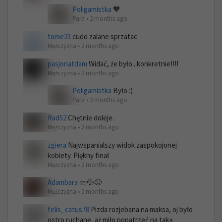
Poligamistka
🧡
Para • 2 months ago
tome23
cudo zalane sprzatac
Mężczyzna • 2 months ago
pasjonatdam
Widać, że było...konkretnie!!!!
Mężczyzna • 2 months ago
Poligamistka
Było :)
Para • 2 months ago
Rad52
Chętnie doleje.
Mężczyzna • 2 months ago
zgiera
Najwspanialszy widok zaspokojonej
kobiety. Piękny finał
Mężczyzna • 2 months ago
Adambara
🥒💦😜
Mężczyzna • 2 months ago
felis_catus78
Pizda rozjebana na maksa, oj było
ostro ruchane, aż miło popatrzeć na taką