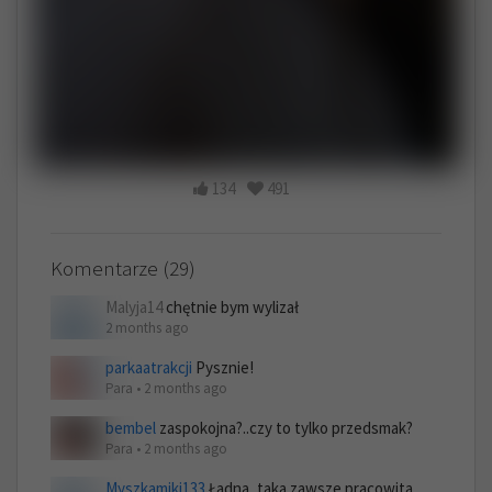
134
491
Komentarze (29)
Malyja14
chętnie bym wylizał
2 months ago
parkaatrakcji
Pysznie!
Para • 2 months ago
bembel
zaspokojna?..czy to tylko przedsmak?
Para • 2 months ago
Myszkamiki133
Ładna, taka zawsze pracowita,