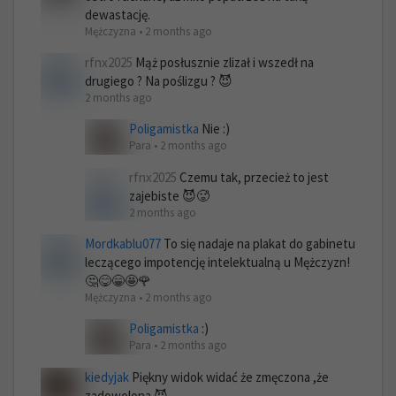
dewastację.
Mężczyzna • 2 months ago
rfnx2025
Mąż posłusznie zlizał i wszedł na
drugiego ? Na poślizgu ? 😈
2 months ago
Poligamistka
Nie :)
Para • 2 months ago
rfnx2025
Czemu tak, przecież to jest
zajebiste 😈🥵
2 months ago
Mordkablu077
To się nadaje na plakat do gabinetu
leczącego impotencję intelektualną u Mężczyzn!
🤔😋😁🤩🌹
Mężczyzna • 2 months ago
Poligamistka
:)
Para • 2 months ago
kiedyjak
Piękny widok widać że zmęczona ,że
zadowolona 😈