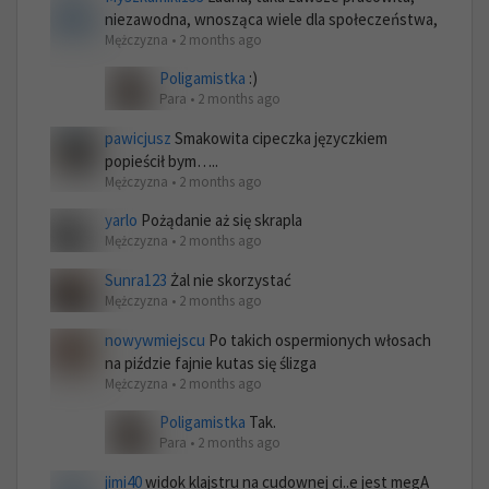
niezawodna, wnosząca wiele dla społeczeństwa,
Mężczyzna • 2 months ago
Poligamistka
:)
Para • 2 months ago
pawicjusz
Smakowita cipeczka języczkiem
popieścił bym…..
Mężczyzna • 2 months ago
yarlo
Pożądanie aż się skrapla
Mężczyzna • 2 months ago
Sunra123
Żal nie skorzystać
Mężczyzna • 2 months ago
nowywmiejscu
Po takich ospermionych włosach
na piździe fajnie kutas się ślizga
Mężczyzna • 2 months ago
Poligamistka
Tak.
Para • 2 months ago
jimi40
widok klajstru na cudownej ci..e jest megA