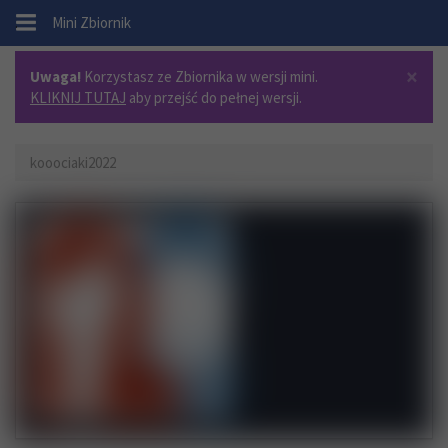
.
Mini Zbiornik
×
Uwaga!
Korzystasz ze Zbiornika w wersji mini.
KLIKNIJ TUTAJ
aby przejść do pełnej wersji.
kooociaki2022