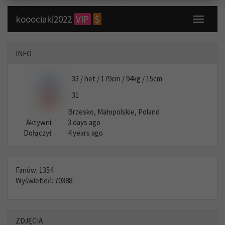
kooociaki2022
VIP
$
Toggle
navigati
INFO
33 / het / 179cm / 94kg / 15cm
31
Brzesko, Małopolskie, Poland
Aktywni:
3 days ago
Dołączył:
4 years ago
Fanów: 1354
Wyświetleń: 70388
ZDJĘCIA