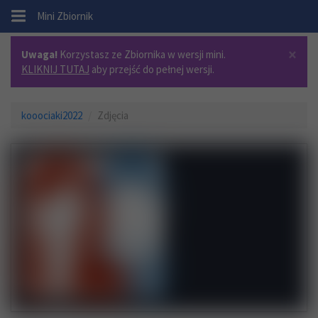
.
Mini Zbiornik
×
Uwaga!
Korzystasz ze Zbiornika w wersji mini.
KLIKNIJ TUTAJ
aby przejść do pełnej wersji.
kooociaki2022
Zdjęcia