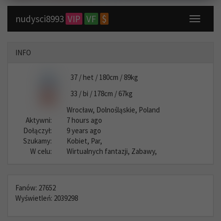
nudysci8993
VIP
VF
$
Toggle
navigati
INFO
37 / het / 180cm / 89kg
33 / bi / 178cm / 67kg
Wrocław, Dolnośląskie, Poland
Aktywni:
7 hours ago
Dołączył:
9 years ago
Szukamy:
Kobiet, Par,
W celu:
Wirtualnych fantazji, Zabawy,
Fanów: 27652
Wyświetleń: 2039298