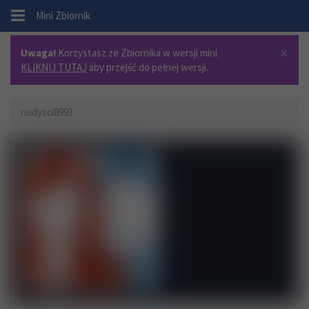
.
Mini Zbiornik
×
Uwaga!
Korzystasz ze Zbiornika w wersji mini.
KLIKNIJ TUTAJ
aby przejść do pełnej wersji.
nudysci8993