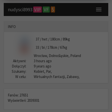
nudysci8993
VIP
VF
$
Toggle
navigati
INFO
37 / het / 180cm / 89kg
33 / bi / 178cm / 67kg
Wrocław, Dolnośląskie, Poland
Aktywni:
3 hours ago
Dołączył:
9 years ago
Szukamy:
Kobiet, Par,
W celu:
Wirtualnych fantazji, Zabawy,
Fanów: 27651
Wyświetleń: 2039301