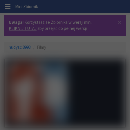
.
Mini Zbiornik
×
Uwaga!
Korzystasz ze Zbiornika w wersji mini.
KLIKNIJ TUTAJ
aby przejść do pełnej wersji.
nudysci8993
Filmy