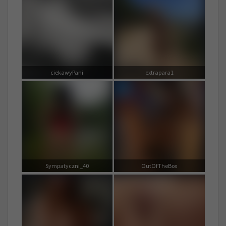
ciekawyPani
extrapara1
Sympatyczni_40
OutOfTheBox