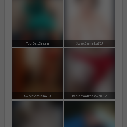
YourBestDream
SweetSzminka75J
SweetSzminka75J
Realnemalzenstwo8992