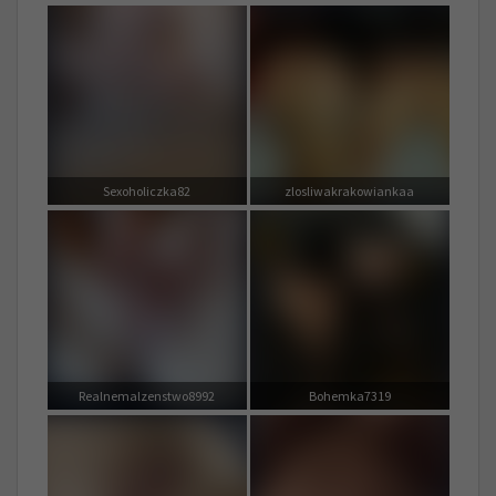
Sexoholiczka82
zlosliwakrakowiankaa
Realnemalzenstwo8992
Bohemka7319