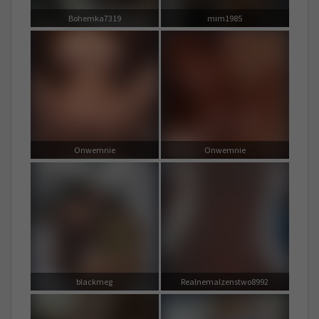
Bohemka7319
mim1985
Onwemnie
Onwemnie
blackmeg
Realnemalzenstwo8992