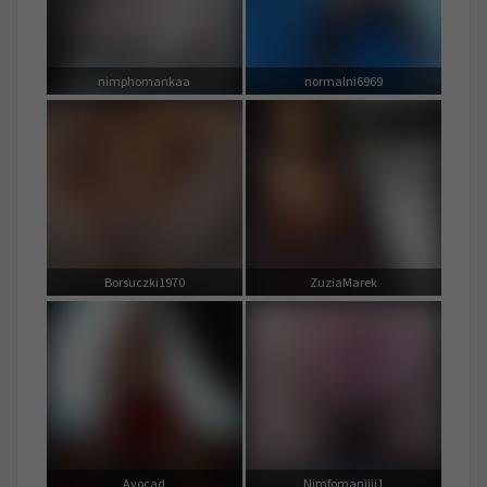
nimphomankaa
normalni6969
Borsuczki1970
ZuziaMarek
Avocad
Nimfomaniiii1