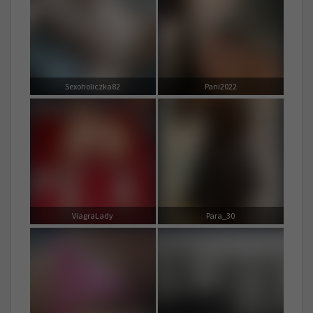
Sexoholiczka82
Pani2022
ViagraLady
Para_30