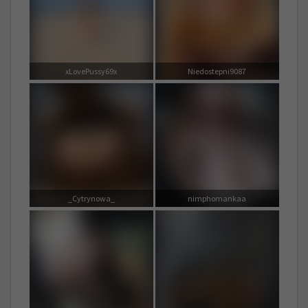
xLovePussy69x
Niedostepni9087
_Cytrynowa_
nimphomankaa