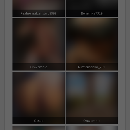
Realnemalzenstwo8992
Bohemka7319
Onwemnie
Nimfomanka_789
Ossue
Onwemnie