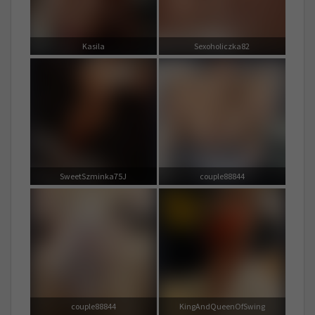
Kasila
Sexoholiczka82
SweetSzminka75J
couple88844
couple88844
KingAndQueenOfSwing