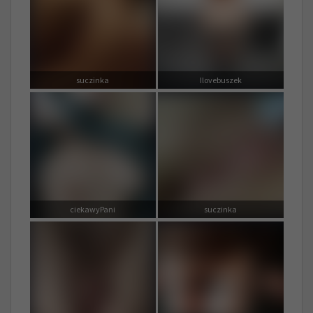
suczinka
Ilovebuszek
ciekawyPani
suczinka