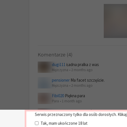
Komentarze (4)
dugi111
Ładna pralka z was
Mężczyzna • 2 months ago
pensioner
Ma facet szczęście.
Mężczyzna • 2 months ago
Fibi020
Piękna para
Para • 1 month ago
ruttki123
Od pasa w dół można
Serwis przeznaczony tylko dla osób dorosłych. Klikaj
Para • 1 month ago
Tak, mam ukończone 18 lat