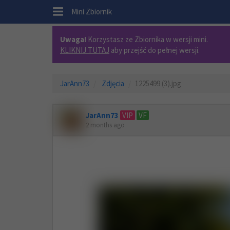
.
Mini Zbiornik
Uwaga!
Korzystasz ze Zbiornika w wersji mini.
KLIKNIJ TUTAJ
aby przejść do pełnej wersji.
JarAnn73
Zdjęcia
1225499 (3).jpg
JarAnn73
VIP
VF
2 months ago