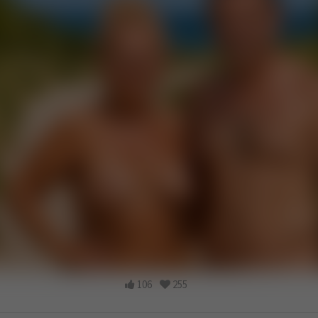
106
255