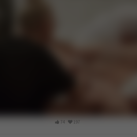
74
197