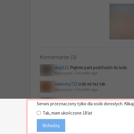
Komentarze (3)
dugi111
Pięknie pani podchodzi do loda
Mężczyzna • 2 months ago
samotny722
zrób mi też tak
Mężczyzna • 2 months ago
Pupunio
Boskooo
Serwis przeznaczony tylko dla osób dorosłych. Klikaj
Mężczyzna • 12 days ago
Tak, mam ukończone 18 lat
Wchodzę