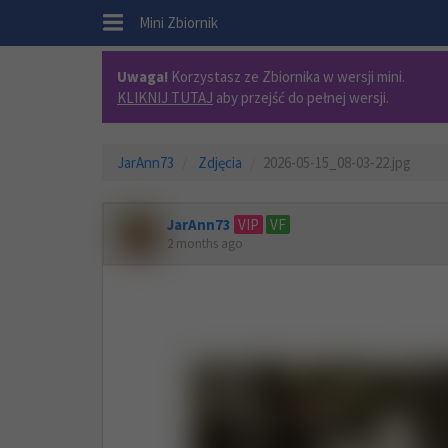
.
Mini Zbiornik
Uwaga!
Korzystasz ze Zbiornika w wersji mini.
KLIKNIJ TUTAJ
aby przejść do pełnej wersji.
JarAnn73
Zdjęcia
2026-05-15_08-03-22.jpg
JarAnn73
VIP
VF
2 months ago