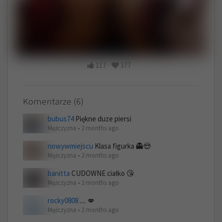
117
377
Komentarze (6)
bubus74
Piękne duze piersi
Mężczyzna • 2 months ago
nowywmiejscu
Klasa figurka 👻😍
Mężczyzna • 2 months ago
banitta
CUDOWNE ciałko 😘
Mężczyzna • 2 months ago
rocky0808
.... 💋
Mężczyzna • 2 months ago