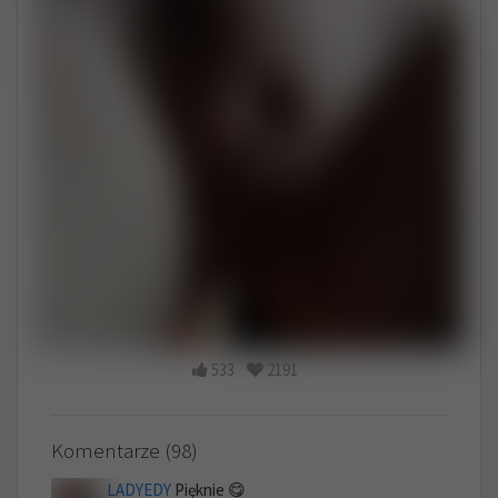
533
2191
Komentarze (98)
LADYEDY
Pięknie 😋