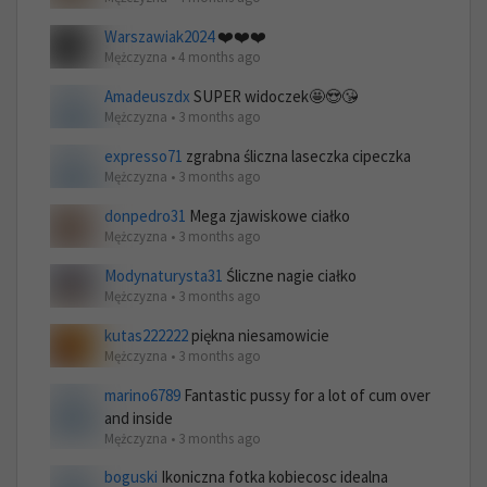
Warszawiak2024
❤️❤️❤️
Mężczyzna • 4 months ago
Amadeuszdx
SUPER widoczek🤩😍😘
Mężczyzna • 3 months ago
expresso71
zgrabna śliczna laseczka cipeczka
Mężczyzna • 3 months ago
donpedro31
Mega zjawiskowe ciałko
Mężczyzna • 3 months ago
Modynaturysta31
Śliczne nagie ciałko
Mężczyzna • 3 months ago
kutas222222
piękna niesamowicie
Mężczyzna • 3 months ago
marino6789
Fantastic pussy for a lot of cum over
and inside
Mężczyzna • 3 months ago
boguski
Ikoniczna fotka kobiecosc idealna