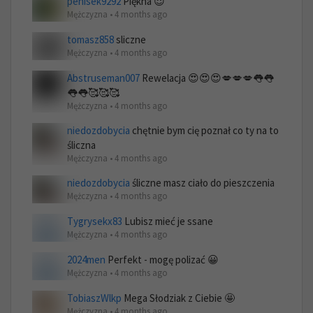
penisek9292
Piękna 😈
Mężczyzna • 4 months ago
tomasz858
sliczne
Mężczyzna • 4 months ago
Abstruseman007
Rewelacja 😍😍😍💋💋💋👅👅
👅👅🥰🥰🥰
Mężczyzna • 4 months ago
niedozdobycia
chętnie bym cię poznał co ty na to
śliczna
Mężczyzna • 4 months ago
niedozdobycia
śliczne masz ciało do pieszczenia
Mężczyzna • 4 months ago
Tygrysekx83
Lubisz mieć je ssane
Mężczyzna • 4 months ago
2024men
Perfekt - mogę polizać 😀
Mężczyzna • 4 months ago
TobiaszWlkp
Mega Słodziak z Ciebie 🤩
Mężczyzna • 4 months ago