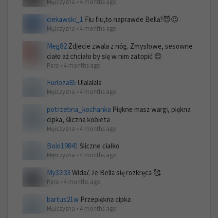
Mężczyzna • 4 months ago
ciekawski_1
Fiu fiu,to naprawde Bella?😈😉
Mężczyzna • 4 months ago
Meg82
Zdjecie zwala z nóg. Zmysłowe, sesowne
ciało aż chciało by się w nim zatopić 😊
Para • 4 months ago
Furioza85
Ulalalala
Mężczyzna • 4 months ago
potrzebna_kochanka
Piękne masz wargi, piękna
cipka, śliczna kobieta
Mężczyzna • 4 months ago
Bolo19841
Śliczne ciałko
Mężczyzna • 4 months ago
My32i33
Widać że Bella się rozkręca 🥰
Para • 4 months ago
bartus21w
Przepiękna cipka
Mężczyzna • 4 months ago