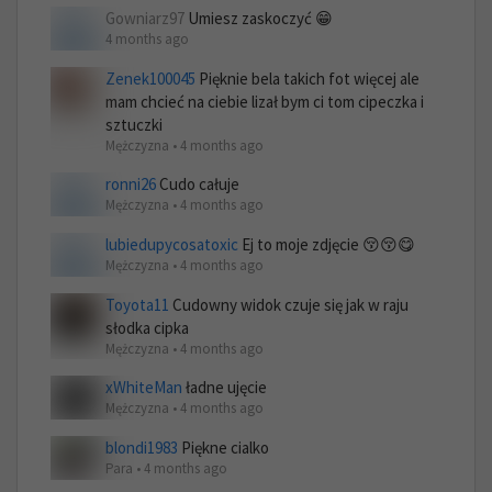
Gowniarz97
Umiesz zaskoczyć 😁
4 months ago
Zenek100045
Pięknie bela takich fot więcej ale
mam chcieć na ciebie lizał bym ci tom cipeczka i
sztuczki
Mężczyzna • 4 months ago
ronni26
Cudo całuje
Mężczyzna • 4 months ago
lubiedupycosatoxic
Ej to moje zdjęcie 😚😚😋
Mężczyzna • 4 months ago
Toyota11
Cudowny widok czuje się jak w raju
słodka cipka
Mężczyzna • 4 months ago
xWhiteMan
ładne ujęcie
Mężczyzna • 4 months ago
blondi1983
Piękne cialko
Para • 4 months ago