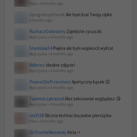
Para • 4 months ago
Spragnionydziurek
Ale bym lizał Twoją cipke
4 months ago
RuchaczOwlosiony
Zajebiste cycuszki
Mężczyzna • 4 months ago
Stanislaw54
Piękna ale bym wypiescil wylizał.
Mężczyzna • 4 months ago
Adlerwz
Idealne zdjęcie!
Mężczyzna • 4 months ago
PowrotDoPrzeszlosci
Apetyczny kąsek 😉
Mężczyzna • 4 months ago
Tajemniczykrasnal
Ależ seksownie wyglądasz 😘
Mężczyzna • 4 months ago
oni3538
Śliczna łechtaczka,ładne piersiątka
Para • 4 months ago
OnTrocheNiesmialy
Kicia :>