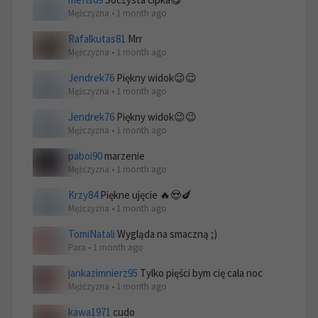
Mężczyzna • 1 month ago
Rafalkutas81
Mrr
Mężczyzna • 1 month ago
Jendrek76
Piękny widok😉😉
Mężczyzna • 1 month ago
Jendrek76
Piękny widok😉😉
Mężczyzna • 1 month ago
paboi90
marzenie
Mężczyzna • 1 month ago
Krzy84
Piękne ujęcie 🔥😍🍆
Mężczyzna • 1 month ago
TomiNatali
Wygląda na smaczną ;)
Para • 1 month ago
jankazimnierz95
Tylko pięści bym cię cala noc
Mężczyzna • 1 month ago
kawa1971
cudo