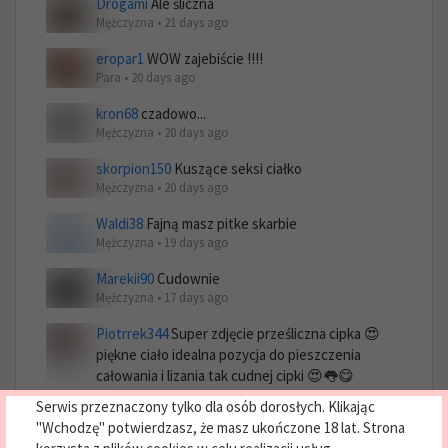
Drogami
Ale śliczna
Mężczyzna • 21 days ago
eropar1
WOW zajebiście !!!!
Para • 20 days ago
kron68
czadowo...
Mężczyzna • 20 days ago
skorpion150
Kuszące seksi ciałko
Mężczyzna • 20 days ago
Waldi38
Fajną masz pitke skarbie
Mężczyzna • 19 days ago
Marekii90
Cudownie
Mężczyzna • 17 days ago
Piotrrek344
Super zdjęcie prześliczna cipka 😍
piękne ciało idealna pozycja do pieszczenia
całowania i lizania tak cudnej cipki 😍👅😋
pieszczenia dwuch cudownych dziurek i wkładać
Serwis przeznaczony tylko dla osób dorosłych. Klikając
języczek do twoich słodkich i cudownych dziurek
"Wchodzę" potwierdzasz, że masz ukończone 18 lat. Strona
i robić to bez końca ❤️ jesteś fantastyczna💐💐