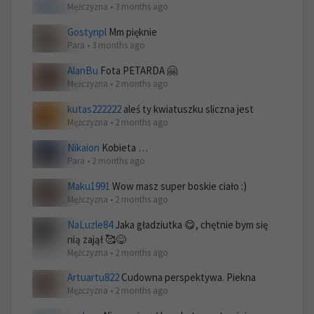
Mężczyzna • 3 months ago
Gostynpl
Mm pięknie
Para • 3 months ago
AlanBu
Fota PETARDA 🤗
Mężczyzna • 2 months ago
kutas222222
aleś ty kwiatuszku sliczna jest
Mężczyzna • 2 months ago
Nikaion
Kobieta …
Para • 2 months ago
Maku1991
Wow masz super boskie ciało :)
Mężczyzna • 2 months ago
NaLuzle84
Jaka gładziutka 😋, chętnie bym się
nią zajął 🥰😋
Mężczyzna • 2 months ago
Artuartu822
Cudowna perspektywa. Piekna
Mężczyzna • 2 months ago