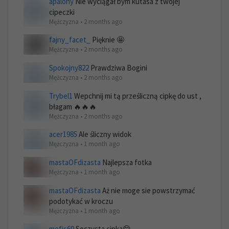
apalony
Nie wyciągał bym kutasa z twojej
cipeczki
Mężczyzna • 2 months ago
fajny_facet_
Pięknie 🤩
Mężczyzna • 2 months ago
Spokojny822
Prawdziwa Bogini
Mężczyzna • 2 months ago
Trybel1
Wepchnij mi tą prześliczną cipkę do ust ,
błagam 🔥🔥🔥
Mężczyzna • 2 months ago
acer1985
Ale śliczny widok
Mężczyzna • 1 month ago
mastaOFdizasta
Najlepsza fotka
Mężczyzna • 1 month ago
mastaOFdizasta
Aż nie moge sie powstrzymać
podotykać w kroczu
Mężczyzna • 1 month ago
mefis69
Soczysta cipka😋