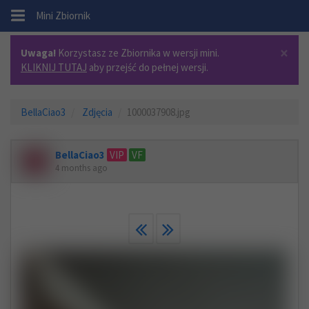
.
Mini Zbiornik
×
Uwaga!
Korzystasz ze Zbiornika w wersji mini.
KLIKNIJ TUTAJ
aby przejść do pełnej wersji.
BellaCiao3
Zdjęcia
1000037908.jpg
BellaCiao3
VIP
VF
4 months ago