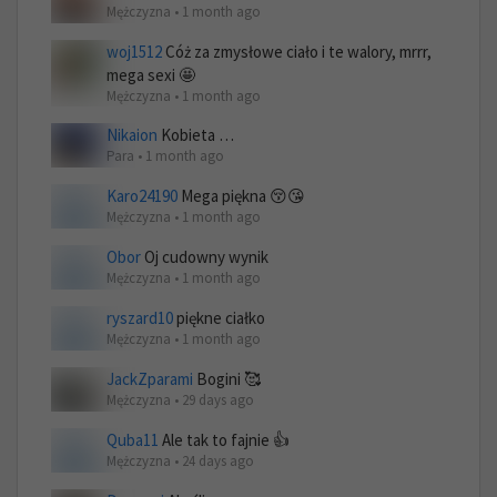
Mężczyzna • 1 month ago
woj1512
Cóż za zmysłowe ciało i te walory, mrrr,
mega sexi 🤩
Mężczyzna • 1 month ago
Nikaion
Kobieta …
Para • 1 month ago
Karo24190
Mega piękna 😚😘
Mężczyzna • 1 month ago
Obor
Oj cudowny wynik
Mężczyzna • 1 month ago
ryszard10
piękne ciałko
Mężczyzna • 1 month ago
JackZparami
Bogini 🥰
Mężczyzna • 29 days ago
Quba11
Ale tak to fajnie 👍
Mężczyzna • 24 days ago