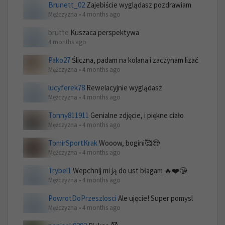
Brunett_02
Zajebiście wyglądasz pozdrawiam
Mężczyzna • 4 months ago
brutte
Kuszaca perspektywa
4 months ago
Pako27
Śliczna, padam na kolana i zaczynam lizać
Mężczyzna • 4 months ago
lucyferek78
Rewelacyjnie wyglądasz
Mężczyzna • 4 months ago
Tonny811911
Genialne zdjęcie, i piękne ciało
Mężczyzna • 4 months ago
TomirSportKrak
Wooow, bogini🥰😍
Mężczyzna • 4 months ago
Trybel1
Wepchnij mi ją do ust błagam 🔥❤️😘
Mężczyzna • 4 months ago
PowrotDoPrzeszlosci
Ale ujęcie! Super pomysl
Mężczyzna • 4 months ago