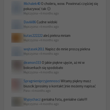
Michalek40
O cholera, wow. Powinnaś częściej się
pokazywać tak 🙂
Mężczyzna • 4 months ago
Daviiii86
Cudne widoki
Mężczyzna • 4 months ago
kutas222222
aleś piekna mniam
Mężczyzna • 4 months ago
wojtasek2011
Napisz do mnie proszę piekna
Mężczyzna • 4 months ago
deamon333
O jakie piękne ujęcie, aż mi w
bokserkach się spodobało
Mężczyzna • 4 months ago
Spragnieniprzyjemnosci
Witamy piękny masz
biuscik:)prosimy o kontakt:)nie możemy napisać
Para • 4 months ago
Wypychacz
genialna fota, genialne ciało!!!
Mężczyzna • 4 months ago