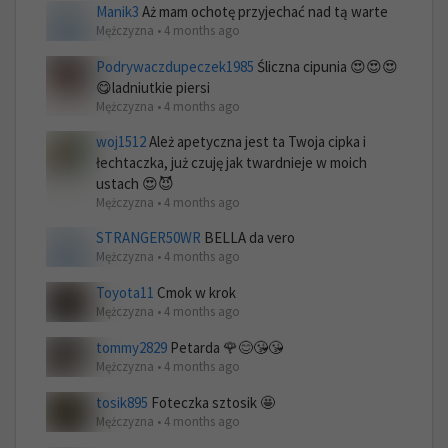
Manik3
Aż mam ochotę przyjechać nad tą warte
Mężczyzna • 4 months ago
Podrywaczdupeczek1985
Śliczna cipunia 😍😍😍
😋ladniutkie piersi
Mężczyzna • 4 months ago
woj1512
Ależ apetyczna jest ta Twoja cipka i
łechtaczka, już czuję jak twardnieje w moich
ustach 😍😈
Mężczyzna • 4 months ago
STRANGER50WR
BELLA da vero
Mężczyzna • 4 months ago
Toyota11
Cmok w krok
Mężczyzna • 4 months ago
tommy2829
Petarda 🌹😊😘😘
Mężczyzna • 4 months ago
tosik895
Foteczka sztosik 🤩
Mężczyzna • 4 months ago