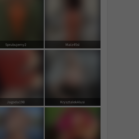
Sprubujemy2
Malz45sl
Jagoda198
KrysztalekAlusi