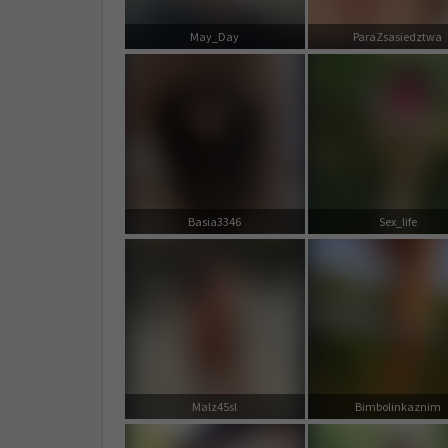
May_Day
ParaZsasiedztwa
Basia3346
Sex_life
Malz45sl
Bimbolinkaznim