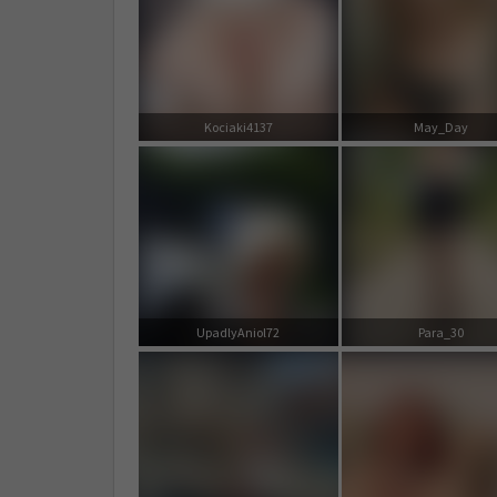
Kociaki4137
May_Day
UpadlyAniol72
Para_30