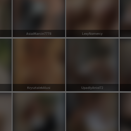
AsiaiMarcin7778
LexyNomercy
KrysztalekAlusi
UpadlyAniol72