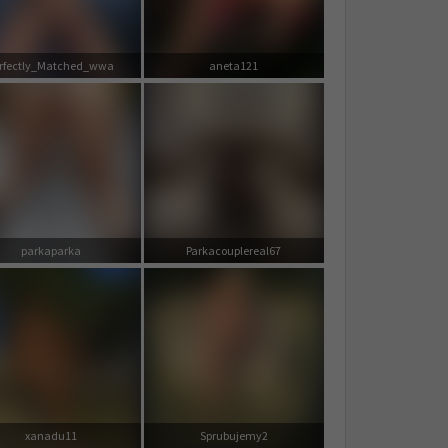
rfectly_Matched_wwa
aneta121
parkaparka
Parkacouplereal67
xanadu11
Sprubujemy2