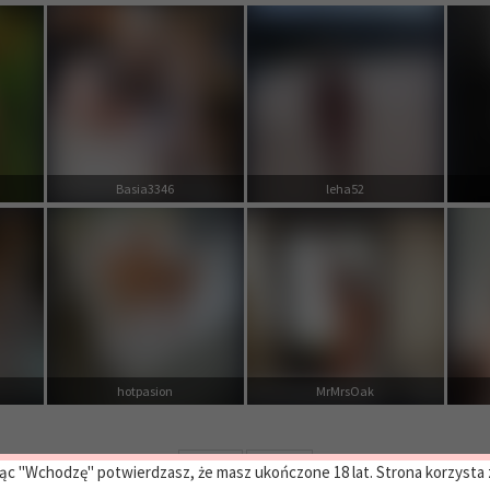
Basia3346
leha52
hotpasion
MrMrsOak
Prev
Next
ąc "Wchodzę" potwierdzasz, że masz ukończone 18 lat. Strona korzysta z 