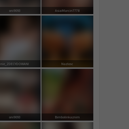
oni9093
AsiaiMarcin7778
nie_ZDECYDOWANI
Nazlosc
oni9093
Bimbolinkaznim