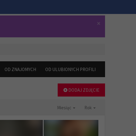
×
OD ZNAJOMYCH
OD ULUBIONYCH PROFILI
DODAJ ZDJĘCIE
Miesiąc
Rok