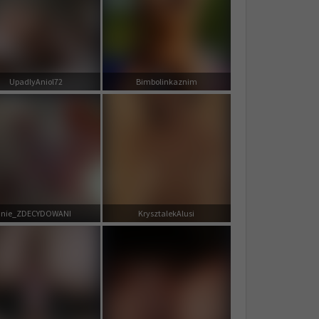
UpadlyAniol72
Bimbolinkaznim
nie_ZDECYDOWANI
KrysztalekAlusi