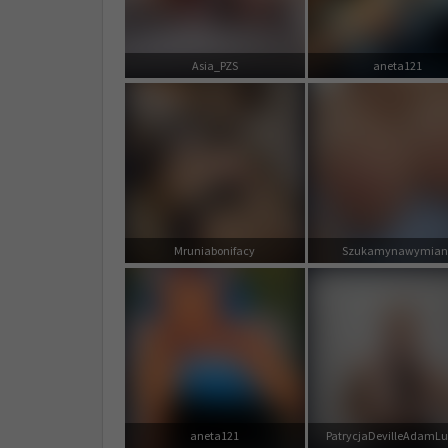
Asia_PZS
aneta121
Mruniabonifacy
Szukamynawymian
aneta121
PatrycjaDevilleAdamLu