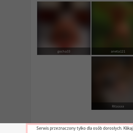
gocha33
aneta121
Ritaaaa
Serwis przeznaczony tylko dla osób dorosłych. Klikaj