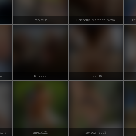
Parkafist
Perfectly_Matched_wwa
Pe
e
Ritaaaa
Ewa_18
xury
aneta121
seksowna333