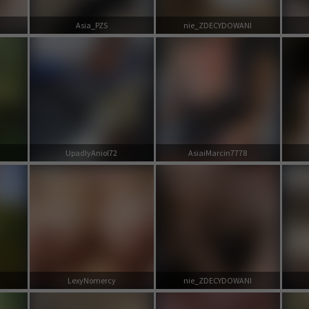
Asia_PZS
nie_ZDECYDOWANI
UpadlyAniol72
AsiaiMarcin7778
LexyNomercy
nie_ZDECYDOWANI