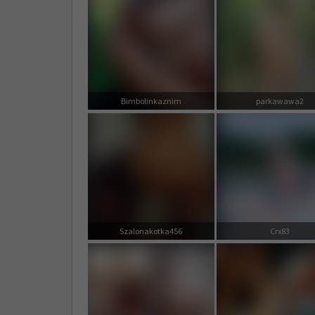
Bimbolinkaznim
parkawawa2
Szalonakotka456
Crx83