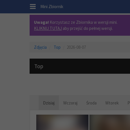
.
Mini Zbiornik
Uwaga!
Korzystasz ze Zbiornika w wersji mini.
KLIKNIJ TUTAJ
aby przejść do pełnej wersji.
Zdjęcia
Top
2026-08-07
Top
Dzisiaj
Wczoraj
Środa
Wtorek
P