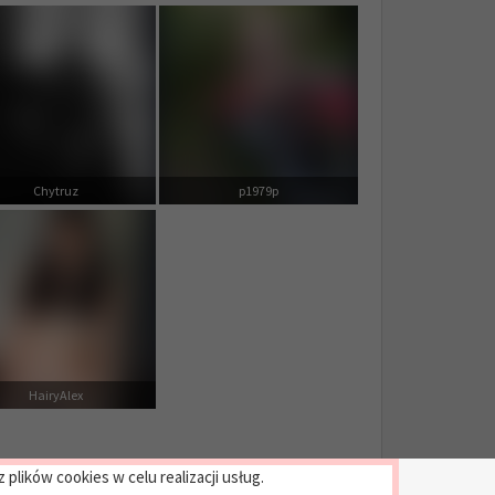
Chytruz
p1979p
HairyAlex
plików cookies w celu realizacji usług.